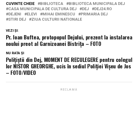
CUVINTE CHEIE
BIBLIOTECA
BIBLIOTECA MUNICIPALA DEJ
CASA MUNICIPALA DE CULTURA DEJ
DEJ
DEJ24.RO
DEJENI
ELEVI
MIHAI EMINESCU
PRIMARIA DEJ
STIRI DEJ
ZIUA CULTURII NATIONALE
VEZI ȘI:
Pr. Ioan Buftea, protopopul Dejului, prezent la instalarea
noului preot al Garnizoanei Bistrița – FOTO
NU RATA ȘI
Polițiștii din Dej, MOMENT DE RECULEGERE pentru colegul
lor NISTOR GHEORGHE, ucis în sediul Poliției Vișeu de Jos
– FOTO/VIDEO
RECLAMĂ