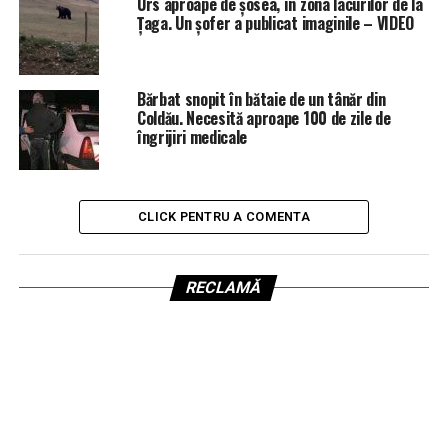
Urs aproape de șosea, în zona lacurilor de la
Țaga. Un șofer a publicat imaginile – VIDEO
Bărbat snopit în bătaie de un tânăr din
Coldău. Necesită aproape 100 de zile de
îngrijiri medicale
CLICK PENTRU A COMENTA
RECLAMĂ