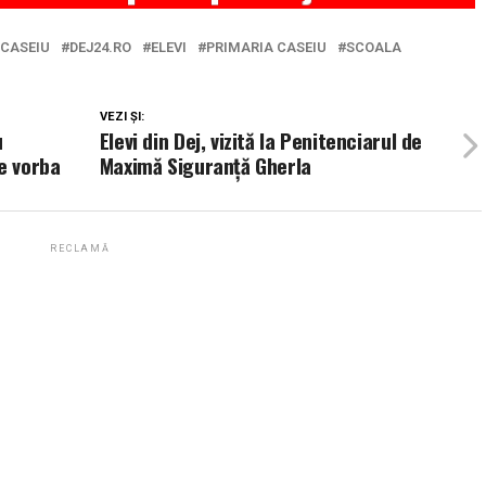
 CASEIU
DEJ24.RO
ELEVI
PRIMARIA CASEIU
SCOALA
VEZI ȘI:
u
Elevi din Dej, vizită la Penitenciarul de
e vorba
Maximă Siguranță Gherla
RECLAMĂ