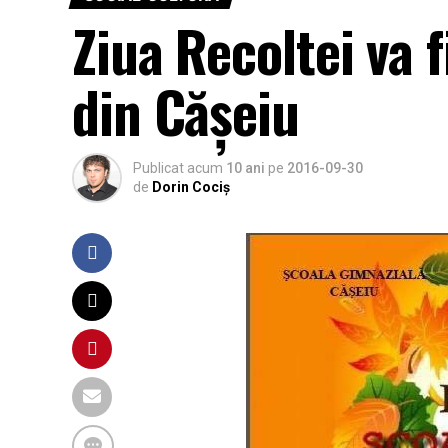
Ziua Recoltei va 
din Cășeiu
Publicat acum
10 ani
pe
2016-09-30
de
Dorin Cociș