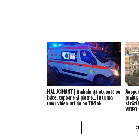
HALUCINANT | Ambulanță atacată cu
Acoperi
bâte, topoare și pietre… în urma
prăbuși
unor video-uri de pe TikTok
străzi
VIDEO
C