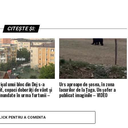
CITEȘTE ȘI:
șul unui bloc din Dej s-a
Urs aproape de șosea, în zona
t, copaci doborâți de vânt și
lacurilor de la Țaga. Un șofer a
 inundate în urma furtunii –
publicat imaginile – VIDEO
LICK PENTRU A COMENTA