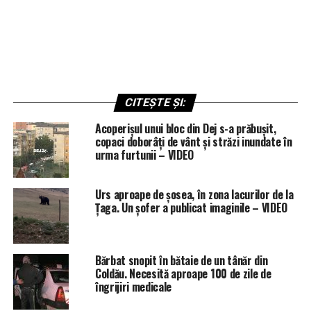
CITEȘTE ȘI:
Acoperișul unui bloc din Dej s-a prăbușit,
copaci doborâți de vânt și străzi inundate în
urma furtunii – VIDEO
Urs aproape de șosea, în zona lacurilor de la
Țaga. Un șofer a publicat imaginile – VIDEO
Bărbat snopit în bătaie de un tânăr din
Coldău. Necesită aproape 100 de zile de
îngrijiri medicale