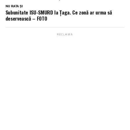
NU RATA ȘI
Subunitate ISU-SMURD la Țaga. Ce zonă ar urma să
deservească – FOTO
RECLAMĂ