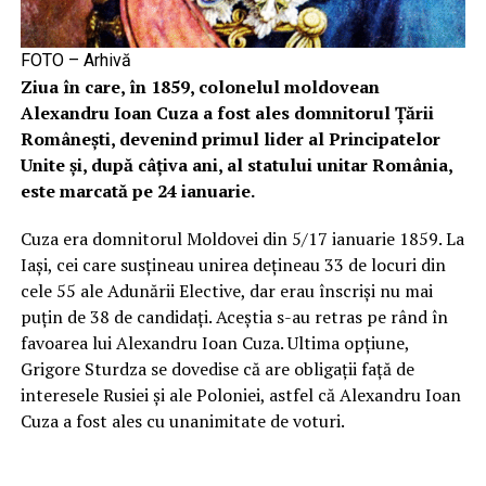
FOTO – Arhivă
Ziua în care, în 1859, colonelul moldovean
Alexandru Ioan Cuza a fost ales domnitorul Ţării
Româneşti, devenind primul lider al Principatelor
Unite şi, după câţiva ani, al statului unitar România,
este marcată pe 24 ianuarie.
Cuza era domnitorul Moldovei din 5/17 ianuarie 1859. La
Iaşi, cei care susţineau unirea deţineau 33 de locuri din
cele 55 ale Adunării Elective, dar erau înscrişi nu mai
puţin de 38 de candidaţi. Aceştia s-au retras pe rând în
favoarea lui Alexandru Ioan Cuza. Ultima opţiune,
Grigore Sturdza se dovedise că are obligaţii faţă de
interesele Rusiei şi ale Poloniei, astfel că Alexandru Ioan
Cuza a fost ales cu unanimitate de voturi.