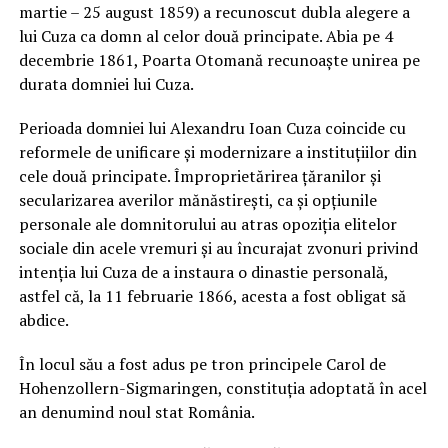
martie – 25 august 1859) a recunoscut dubla alegere a
lui Cuza ca domn al celor două principate. Abia pe 4
decembrie 1861, Poarta Otomană recunoaşte unirea pe
durata domniei lui Cuza.
Perioada domniei lui Alexandru Ioan Cuza coincide cu
reformele de unificare şi modernizare a instituţiilor din
cele două principate. Împroprietărirea ţăranilor şi
secularizarea averilor mănăstireşti, ca şi opţiunile
personale ale domnitorului au atras opoziţia elitelor
sociale din acele vremuri şi au încurajat zvonuri privind
intenţia lui Cuza de a instaura o dinastie personală,
astfel că, la 11 februarie 1866, acesta a fost obligat să
abdice.
În locul său a fost adus pe tron principele Carol de
Hohenzollern-Sigmaringen, constituţia adoptată în acel
an denumind noul stat România.