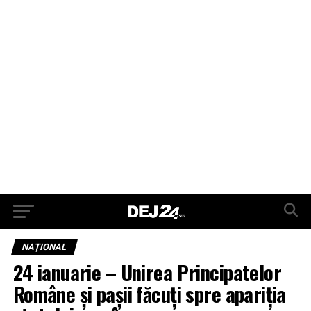
NAŢIONAL
24 ianuarie – Unirea Principatelor
Române şi paşii făcuţi spre apariţia