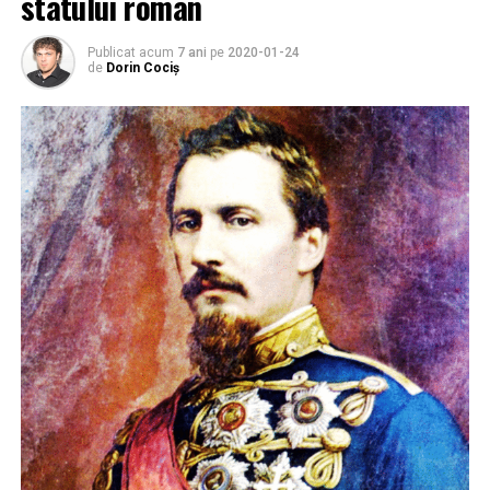
statului român
Publicat acum
7 ani
pe
2020-01-24
de
Dorin Cociș