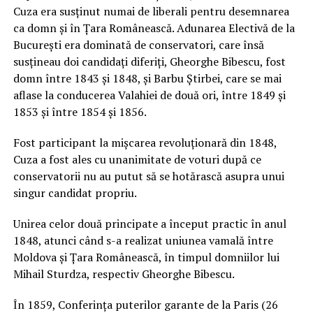
Cuza era susţinut numai de liberali pentru desemnarea
ca domn şi în Ţara Românească. Adunarea Electivă de la
Bucureşti era dominată de conservatori, care însă
susţineau doi candidaţi diferiţi, Gheorghe Bibescu, fost
domn între 1843 şi 1848, şi Barbu Ştirbei, care se mai
aflase la conducerea Valahiei de două ori, între 1849 şi
1853 şi între 1854 şi 1856.
Fost participant la mişcarea revoluţionară din 1848,
Cuza a fost ales cu unanimitate de voturi după ce
conservatorii nu au putut să se hotărască asupra unui
singur candidat propriu.
Unirea celor două principate a început practic în anul
1848, atunci când s-a realizat uniunea vamală între
Moldova şi Ţara Românească, în timpul domniilor lui
Mihail Sturdza, respectiv Gheorghe Bibescu.
În 1859, Conferinţa puterilor garante de la Paris (26