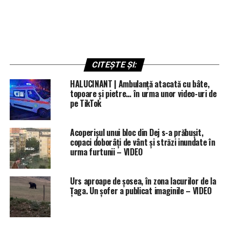
CITEȘTE ȘI:
HALUCINANT | Ambulanță atacată cu bâte,
topoare și pietre… în urma unor video-uri de
pe TikTok
Acoperișul unui bloc din Dej s-a prăbușit,
copaci doborâți de vânt și străzi inundate în
urma furtunii – VIDEO
Urs aproape de șosea, în zona lacurilor de la
Țaga. Un șofer a publicat imaginile – VIDEO