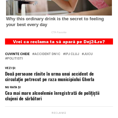
CUVINTE CHEIE
ACCIDENT DN1C
IPJ CLUJ
JUCU
POLITISTI
VEZI ȘI:
Două persoane rănite în urma unui accident de
circulație petrecut pe raza municipiului Gherla
NU RATA ȘI
Cea mai mare alcoolemie înregistrată de polițiștii
clujeni de sărbători
RECLAMĂ