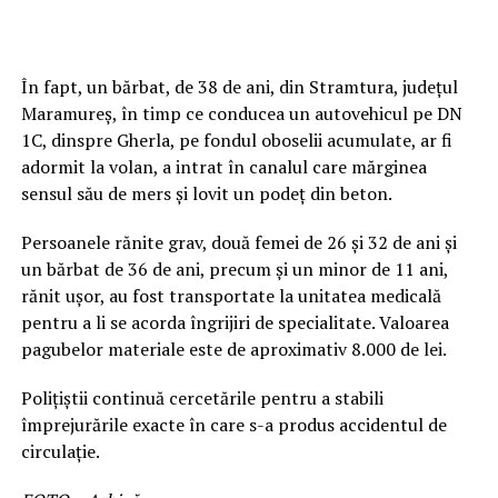
În fapt, un bărbat, de 38 de ani, din Stramtura, judeţul
Maramureş, în timp ce conducea un autovehicul pe DN
1C, dinspre Gherla, pe fondul oboselii acumulate, ar fi
adormit la volan, a intrat în canalul care mărginea
sensul său de mers şi lovit un podeţ din beton.
Persoanele rănite grav, două femei de 26 şi 32 de ani și
un bărbat de 36 de ani, precum şi un minor de 11 ani,
rănit uşor, au fost transportate la unitatea medicală
pentru a li se acorda îngrijiri de specialitate. Valoarea
pagubelor materiale este de aproximativ 8.000 de lei.
Poliţiştii continuă cercetările pentru a stabili
împrejurările exacte în care s-a produs accidentul de
circulaţie.