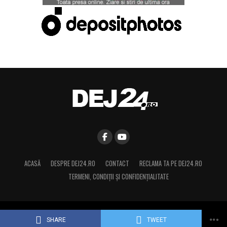
ACASĂ
DESPRE DEJ24.RO
CONTACT
RECLAMA TA PE DEJ24.RO
TERMENI, CONDIŢII ȘI CONFIDENȚIALITATE
Copyright © 2015 Dej24.ro. Toate drepturile rezervate.
SHARE
TWEET