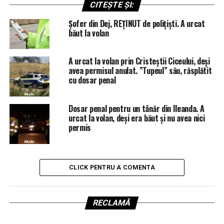
CITEȘTE ȘI:
Șofer din Dej, REȚINUT de polițiști. A urcat
băut la volan
A urcat la volan prin Cristeștii Ciceului, deși
avea permisul anulat. ”Tupeul” său, răsplătit
cu dosar penal
Dosar penal pentru un tânăr din Ileanda. A
urcat la volan, deși era băut și nu avea nici
permis
CLICK PENTRU A COMENTA
RECLAMĂ