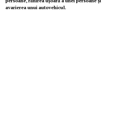
persoane, rănirea uşoară a unei persoane şi
avarierea unui autovehicul.