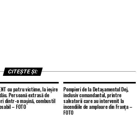
CITEȘTE ȘI:
NT cu patru victime, la ieșire
Pompieri de la Detașamentul Dej,
ldău. Persoană extrasă de
inclusiv comandantul, printre
ri dintr-o mașină, combustil
salvatorii care au intervenit la
osabil – FOTO
incendiile de amploare din Franța –
FOTO