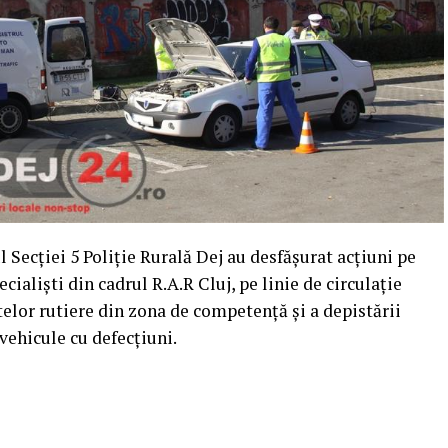
ul Secţiei 5 Poliţie Rurală Dej au desfășurat acțiuni pe
alişti din cadrul R.A.R Cluj, pe linie de circulaţie
telor rutiere din zona de competenţă şi a depistării
vehicule cu defecţiuni.