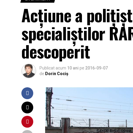
Acțiune a polițișt
specialiștilor RA
descoperit
Publicat acum
10 ani
pe
2016-09-07
de
Dorin Cociș