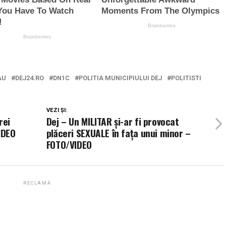
AU
DEJ24.RO
DN1C
POLITIA MUNICIPIULUI DEJ
POLITISTI
VEZI ȘI:
rei
Dej – Un MILITAR și-ar fi provocat
IDEO
plăceri SEXUALE în fața unui minor –
FOTO/VIDEO
RECLAMĂ