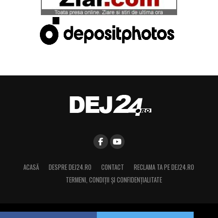
ACASĂ
DESPRE DEJ24.RO
CONTACT
RECLAMA TA PE DEJ24.RO
TERMENI, CONDIŢII ȘI CONFIDENȚIALITATE
Copyright © 2015 Dej24.ro. Toate drepturile rezervate.