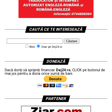
CAUTĂ CE TE INTERESEAZĂ
Web
Doar pe Dej24.ro
DONEAZĂ
Dacă doriți să sprijiniți financiar
Dej24.ro
, CLICK pe butonul de
mai jos pentru a dona orice sumă de bani.
PARTENER