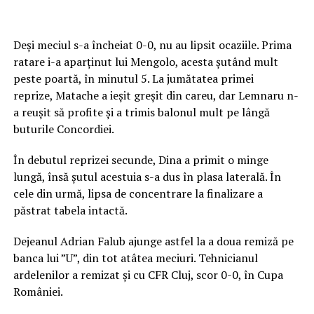
Deși meciul s-a încheiat 0-0, nu au lipsit ocaziile. Prima
ratare i-a aparținut lui Mengolo, acesta șutând mult
peste poartă, în minutul 5. La jumătatea primei
reprize, Matache a ieşit greşit din careu, dar Lemnaru n-
a reuşit să profite şi a trimis balonul mult pe lângă
buturile Concordiei.
În debutul reprizei secunde, Dina a primit o minge
lungă, însă şutul acestuia s-a dus în plasa laterală. În
cele din urmă, lipsa de concentrare la finalizare a
păstrat tabela intactă.
Dejeanul Adrian Falub ajunge astfel la a doua remiză pe
banca lui ”U”, din tot atâtea meciuri. Tehnicianul
ardelenilor a remizat și cu CFR Cluj, scor 0-0, în Cupa
României.