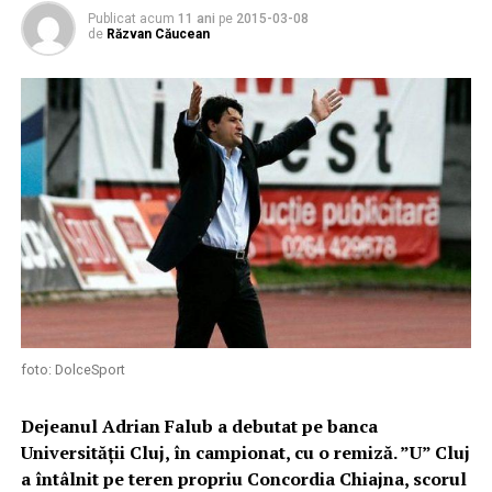
Publicat acum
11 ani
pe
2015-03-08
de
Răzvan Căucean
foto: DolceSport
Dejeanul Adrian Falub a debutat pe banca
Universității Cluj, în campionat, cu o remiză. ”U” Cluj
a întâlnit pe teren propriu Concordia Chiajna, scorul