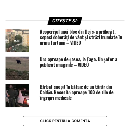
CITEȘTE ȘI:
Acoperișul unui bloc din Dej s-a prăbușit,
copaci doborâți de vânt și străzi inundate în
urma furtunii – VIDEO
Urs aproape de șosea, la Țaga. Un șofer a
publicat imaginile – VIDEO
Bărbat snopit în bătaie de un tânăr din
Coldău. Necesită aproape 100 de zile de
îngrijiri medicale
CLICK PENTRU A COMENTA