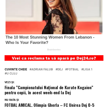
CUVINTE CHEIE
ADRIAN FALUB
DEJ
FOTBAL
LIGA 1
U CLUJ
VEZI ȘI:
Finala ”Campionatului Național de Karate Kogaion”
pentru copii, în acest week-end la Dej
NU RATA ȘI
FOTBAL AMICAL. Olimpia Gherla – FC Unirea Dej 0-5