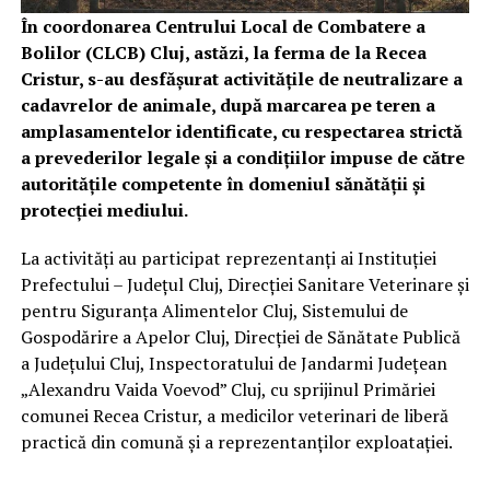
În coordonarea Centrului Local de Combatere a
Bolilor (CLCB) Cluj, astăzi, la ferma de la Recea
Cristur, s-au desfășurat activitățile de neutralizare a
cadavrelor de animale, după marcarea pe teren a
amplasamentelor identificate, cu respectarea strictă
a prevederilor legale și a condițiilor impuse de către
autoritățile competente în domeniul sănătății și
protecției mediului.
La activități au participat reprezentanți ai Instituției
Prefectului – Județul Cluj, Direcției Sanitare Veterinare și
pentru Siguranța Alimentelor Cluj, Sistemului de
Gospodărire a Apelor Cluj, Direcției de Sănătate Publică
a Județului Cluj, Inspectoratului de Jandarmi Județean
„Alexandru Vaida Voevod” Cluj, cu sprijinul Primăriei
comunei Recea Cristur, a medicilor veterinari de liberă
practică din comună și a reprezentanților exploatației.