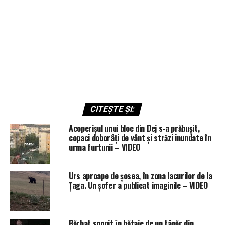
CITEȘTE ȘI:
Acoperișul unui bloc din Dej s-a prăbușit,
copaci doborâți de vânt și străzi inundate în
urma furtunii – VIDEO
Urs aproape de șosea, în zona lacurilor de la
Țaga. Un șofer a publicat imaginile – VIDEO
Bărbat snopit în bătaie de un tânăr din