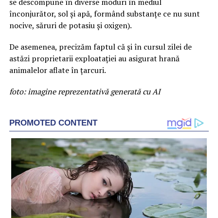
se descompune în diverse moduri în mediul
înconjurător, sol și apă, formând substanțe ce nu sunt
nocive, săruri de potasiu și oxigen).
De asemenea, precizăm faptul că și în cursul zilei de
astăzi proprietarii exploatației au asigurat hrană
animalelor aflate în țarcuri.
foto: imagine reprezentativă generată cu AI