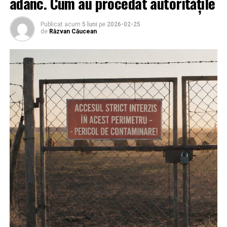
adânc. Cum au procedat autoritățile
Publicat acum
5 luni
pe
2026-02-25
de
Răzvan Căucean