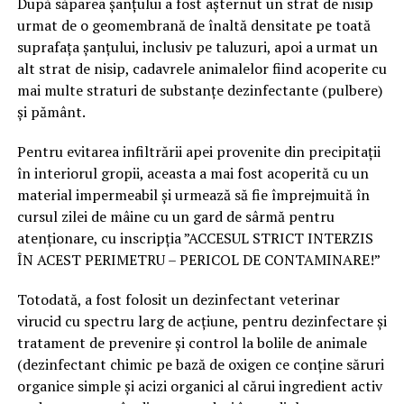
După săparea șanțului a fost așternut un strat de nisip
urmat de o geomembrană de înaltă densitate pe toată
suprafața șanțului, inclusiv pe taluzuri, apoi a urmat un
alt strat de nisip, cadavrele animalelor fiind acoperite cu
mai multe straturi de substanțe dezinfectante (pulbere)
și pământ.
Pentru evitarea infiltrării apei provenite din precipitații
în interiorul gropii, aceasta a mai fost acoperită cu un
material impermeabil și urmează să fie împrejmuită în
cursul zilei de mâine cu un gard de sârmă pentru
atenționare, cu inscripția ”ACCESUL STRICT INTERZIS
ÎN ACEST PERIMETRU – PERICOL DE CONTAMINARE!”
Totodată, a fost folosit un dezinfectant veterinar
virucid cu spectru larg de acțiune, pentru dezinfectare și
tratament de prevenire și control la bolile de animale
(dezinfectant chimic pe bază de oxigen ce conține săruri
organice simple și acizi organici al cărui ingredient activ