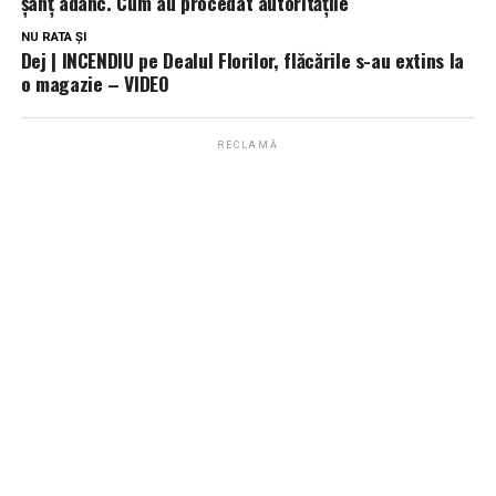
șanț adânc. Cum au procedat autoritățile
NU RATA ȘI
Dej | INCENDIU pe Dealul Florilor, flăcările s-au extins la
o magazie – VIDEO
RECLAMĂ