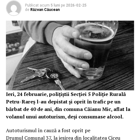
Publicat acum
5 luni
pe
2026-02-25
de
Răzvan Căucean
Ieri, 24 februarie, polițiștii Secției 5 Poliție Rurală
Petru-Rareș l-au depistat și oprit în trafic pe un
bărbat de 40 de ani, din comuna Căianu Mic, aflat la
volanul unui autoturism, deși consumase alcool.
Autoturismul în cauză a fost oprit pe
Drumul Comunal 37, la ieșirea din localitatea Ciceu