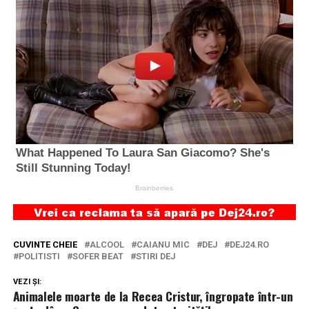
CUVINTE CHEIE
ALCOOL
CAIANU MIC
DEJ
DEJ24.RO
POLITISTI
SOFER BEAT
STIRI DEJ
VEZI ȘI:
Animalele moarte de la Recea Cristur, îngropate într-un