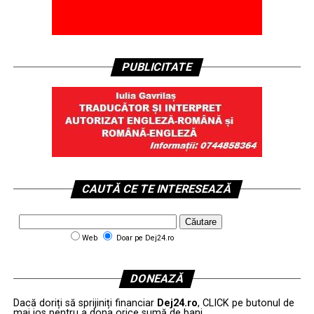
PUBLICITATE
CAUTĂ CE TE INTERESEAZĂ
Web
Doar pe Dej24.ro
DONEAZĂ
Dacă doriți să sprijiniți financiar
Dej24.ro
, CLICK pe butonul de
mai jos pentru a dona orice sumă de bani.