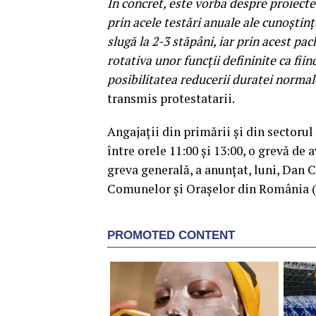
În concret, este vorba despre proiecte
prin acele testări anuale ale cunoştințe
slugă la 2-3 stăpâni, iar prin acest pa
rotativa unor funcţii defininite ca fiind
posibilitatea reducerii duratei normal
transmis protestatarii.
Angajații din primării și din sectorul 
între orele 11:00 și 13:00, o grevă de
greva generală, a anunțat, luni, Dan C
Comunelor și Orașelor din România (S