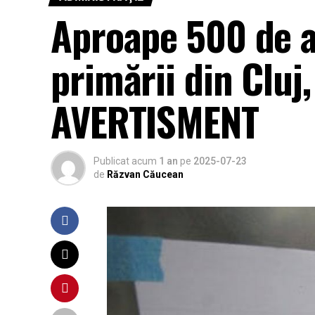
Aproape 500 de a
primării din Cluj
AVERTISMENT
Publicat acum
1 an
pe
2025-07-23
de
Răzvan Căucean