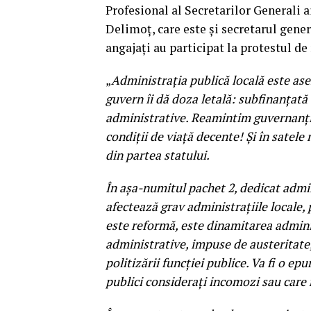
Profesional al Secretarilor General
Delimoț, care este și secretarul gene
angajați au participat la protestul de
„
Administrația publică locală este ase
guvern îi dă doza letală: subfinanțată d
administrative. Reamintim guvernanţilo
condiții de viaţă decente! Şi în satele 
din partea statului.
În aşa-numitul pachet 2, dedicat admin
afectează grav administrațiile locale,
este reformă, este dinamitarea adminis
administrative, impuse de austeritate, 
politizării funcției publice. Va fi o ep
publici considerați incomozi sau care