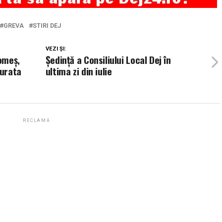
GREVA
STIRI DEJ
VEZI ȘI:
Someș,
Ședință a Consiliului Local Dej în
durata
ultima zi din iulie
RECLAMĂ