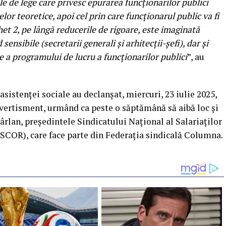
le de lege care privesc epurarea funcţionarilor publici
lor teoretice, apoi cel prin care funcţionarul public va fi
chet 2, pe lângă reducerile de rigoare, este imaginată
 sensibile (secretarii generali şi arhitecţii-şefi), dar şi
e a programului de lucru a funcționarilor publici
”, au
asistenței sociale au declanșat, miercuri, 23 iulie 2025,
 avertisment, urmând ca peste o săptămână să aibă loc și
ârlan, președintele Sindicatului Național al Salariaților
COR), care face parte din Federația sindicală Columna.