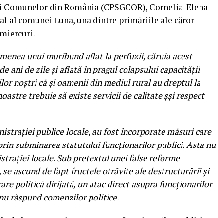
i ai Comunelor din România (CPSGCOR), Cornelia-Elena
ral al comunei Luna, una dintre primăriile ale căror
 miercuri.
menea unui muribund aflat la perfuzii, căruia acest
e ani de zile şi aflată în pragul colapsului capacității
r noştri că şi oamenii din mediul rural au dreptul la
noastre trebuie să existe servicii de calitate şși respect
istrației publice locale, au fost încorporate măsuri care
 prin subminarea statutului funcționarilor publici. Asta nu
trației locale. Sub pretextul unei false reforme
se ascund de fapt fructele otrăvite ale destructurării şi
urare politică dirijată, un atac direct asupra funcționarilor
 nu răspund comenzilor politice.