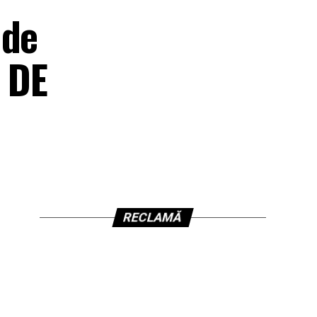
 de
Ă DE
RECLAMĂ