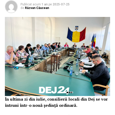
Publicat acum
1 an
pe
2025-07-25
de
Răzvan Căucean
În ultima zi din iulie, consilierii locali din Dej se vor
întruni într-o nouă ședință ordinară.