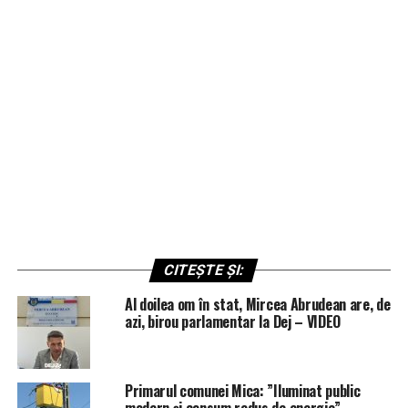
CITEȘTE ȘI:
Al doilea om în stat, Mircea Abrudean are, de
azi, birou parlamentar la Dej – VIDEO
Primarul comunei Mica: ”Iluminat public
modern și consum redus de energie”