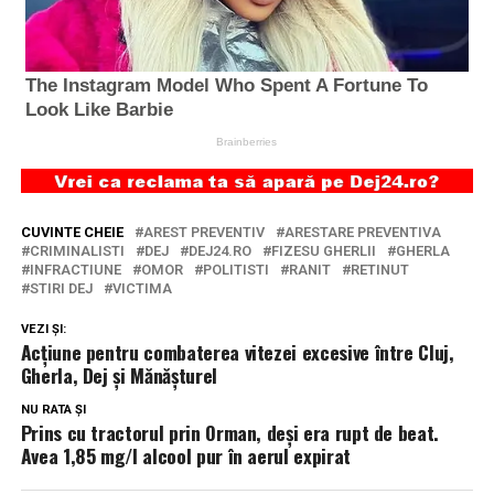
CUVINTE CHEIE
AREST PREVENTIV
ARESTARE PREVENTIVA
CRIMINALISTI
DEJ
DEJ24.RO
FIZESU GHERLII
GHERLA
INFRACTIUNE
OMOR
POLITISTI
RANIT
RETINUT
STIRI DEJ
VICTIMA
VEZI ȘI:
Acțiune pentru combaterea vitezei excesive între Cluj,
Gherla, Dej și Mănășturel
NU RATA ȘI
Prins cu tractorul prin Orman, deși era rupt de beat.
Avea 1,85 mg/l alcool pur în aerul expirat