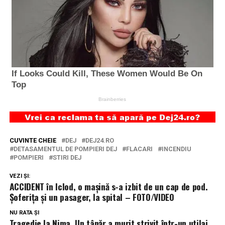
CUVINTE CHEIE
DEJ
DEJ24.RO
DETASAMENTUL DE POMPIERI DEJ
FLACARI
INCENDIU
POMPIERI
STIRI DEJ
VEZI ȘI:
ACCIDENT în Iclod, o mașină s-a izbit de un cap de pod.
Șoferița și un pasager, la spital – FOTO/VIDEO
NU RATA ȘI
Tragedie la Nima. Un tânăr a murit strivit într-un utilaj