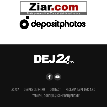
ACASĂ
DESPRE DEJ24.RO
CONTACT
RECLAMA TA PE DEJ24.RO
TERMENI, CONDIŢII ȘI CONFIDENȚIALITATE