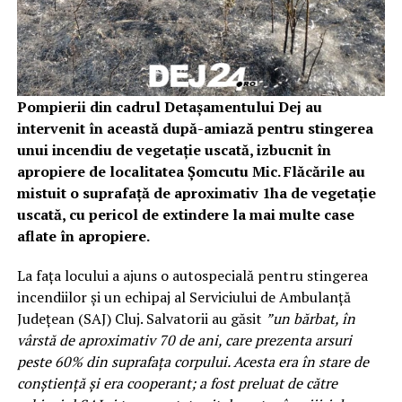
Pompierii din cadrul Detașamentului Dej au
intervenit în această după-amiază pentru stingerea
unui incendiu de vegetație uscată, izbucnit în
apropiere de localitatea Șomcutu Mic. Flăcările au
mistuit o suprafață de aproximativ 1ha de vegetație
uscată, cu pericol de extindere la mai multe case
aflate în apropiere.
La fața locului a ajuns o autospecială pentru stingerea
incendiilor și un echipaj al Serviciului de Ambulanță
Județean (SAJ) Cluj. Salvatorii au găsit
”un bărbat, în
vârstă de aproximativ 70 de ani, care prezenta arsuri
peste 60% din suprafața corpului. Acesta era în stare de
conștiență și era cooperant; a fost preluat de către