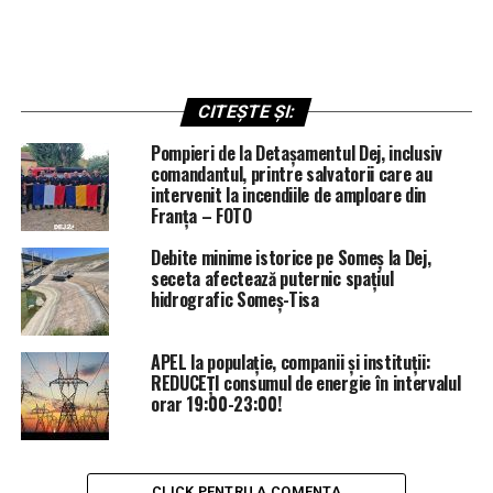
CITEȘTE ȘI:
Pompieri de la Detașamentul Dej, inclusiv
comandantul, printre salvatorii care au
intervenit la incendiile de amploare din
Franța – FOTO
Debite minime istorice pe Someș la Dej,
seceta afectează puternic spațiul
hidrografic Someș-Tisa
APEL la populație, companii și instituții:
REDUCEȚI consumul de energie în intervalul
orar 19:00-23:00!
CLICK PENTRU A COMENTA