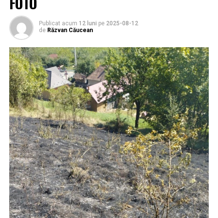
FOTO
Publicat acum
12 luni
pe
2025-08-12
de
Răzvan Căucean