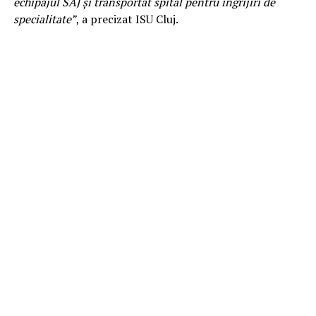
echipajul SAJ și transportat spital pentru îngrijiri de
specialitate”
, a precizat ISU Cluj.