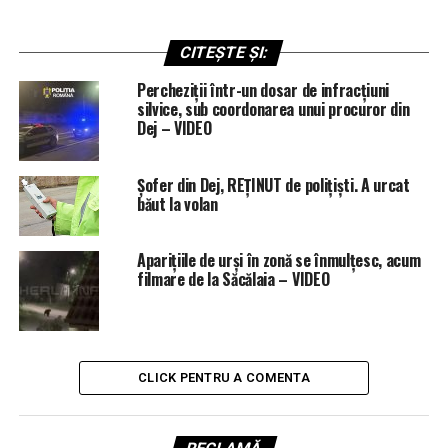
CITEȘTE ȘI:
Percheziții într-un dosar de infracțiuni
silvice, sub coordonarea unui procuror din
Dej – VIDEO
Șofer din Dej, REȚINUT de polițiști. A urcat
băut la volan
Aparițiile de urși în zonă se înmulțesc, acum
filmare de la Săcălaia – VIDEO
CLICK PENTRU A COMENTA