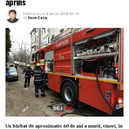
aprins
Publicat acum
8 ani
pe
2018-04-14
de
Dorin Cociș
Un bărbat de aproximativ 60 de ani a murit, vineri, în