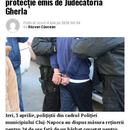
protecție emis de Judecătoria
Gherla
Publicat acum
4 luni
pe
2026-04-04
de
Răzvan Căucean
Ieri, 3 aprilie, polițiștii din cadrul Poliției
municipiului Cluj-Napoca au dispus măsura reținerii
pentru 24 de ore față de un bărbat cercetat pentru