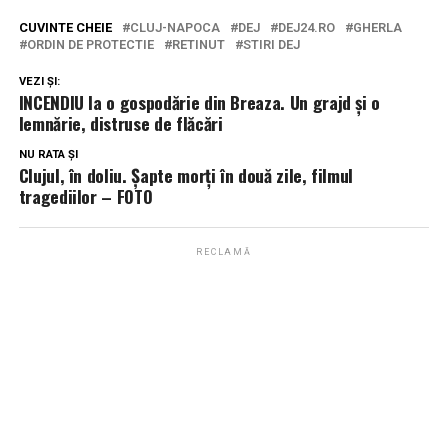
CUVINTE CHEIE
CLUJ-NAPOCA
DEJ
DEJ24.RO
GHERLA
ORDIN DE PROTECTIE
RETINUT
STIRI DEJ
VEZI ȘI:
INCENDIU la o gospodărie din Breaza. Un grajd și o
lemnărie, distruse de flăcări
NU RATA ȘI
Clujul, în doliu. Șapte morți în două zile, filmul
tragediilor – FOTO
RECLAMĂ