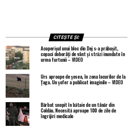
CITEȘTE ȘI:
Acoperișul unui bloc din Dej s-a prăbușit,
copaci doborâți de vânt și străzi inundate în
urma furtunii – VIDEO
Urs aproape de șosea, în zona lacurilor de la
Țaga. Un șofer a publicat imaginile – VIDEO
Bărbat snopit în bătaie de un tânăr din
Coldău. Necesită aproape 100 de zile de
îngrijiri medicale