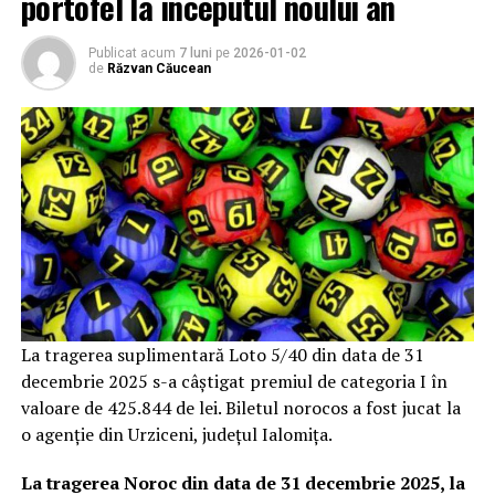
portofel la începutul noului an
Publicat acum
7 luni
pe
2026-01-02
de
Răzvan Căucean
La tragerea suplimentară Loto 5/40 din data de 31
decembrie 2025 s-a câştigat premiul de categoria I în
valoare de 425.844 de lei. Biletul norocos a fost jucat la
o agenţie din Urziceni, judeţul Ialomiţa.
La tragerea Noroc din data de 31 decembrie 2025, la