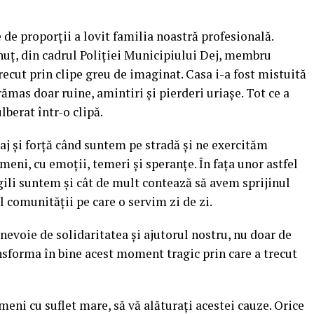
e de proporții a lovit familia noastră profesională.
nuț, din cadrul Poliției Municipiului Dej, membru
ecut prin clipe greu de imaginat. Casa i-a fost mistuită
rămas doar ruine, amintiri și pierderi uriașe. Tot ce a
lberat într-o clipă.
raj și forță când suntem pe stradă și ne exercităm
eni, cu emoții, temeri și speranțe. În fața unor astfel
gili suntem și cât de mult contează să avem sprijinul
al comunității pe care o servim zi de zi.
nevoie de solidaritatea și ajutorul nostru, nu doar de
ansforma în bine acest moment tragic prin care a trecut
meni cu suflet mare, să vă alăturați acestei cauze. Orice