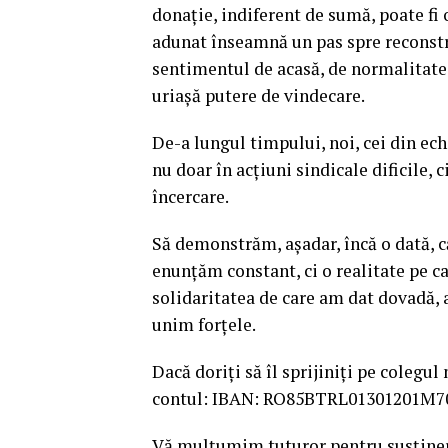
donație, indiferent de sumă, poate fi o
adunat înseamnă un pas spre reconstr
sentimentul de acasă, de normalitate.
uriașă putere de vindecare.
De-a lungul timpului, noi, cei din ech
nu doar în acțiuni sindicale dificile, 
încercare.
Să demonstrăm, așadar, încă o dată, că
enunțăm constant, ci o realitate pe c
solidaritatea de care am dat dovadă,
unim forțele.
Dacă doriți să îl sprijiniți pe colegul 
contul: IBAN: RO85BTRL01301201M
Vă mulțumim tuturor pentru susținere