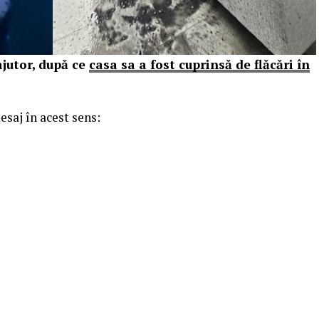
ajutor, după ce
casa sa a fost cuprinsă de flăcări în
saj în acest sens: