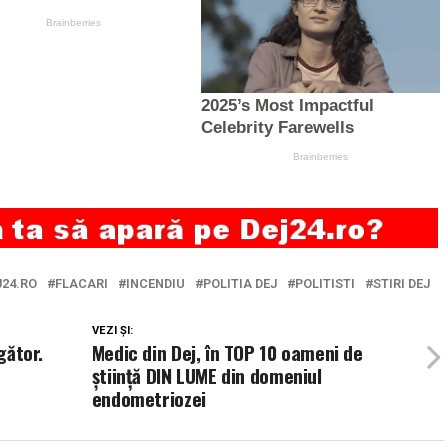
J24.RO
FLACARI
INCENDIU
POLITIA DEJ
POLITISTI
STIRI DEJ
VEZI ȘI:
gător.
Medic din Dej, în TOP 10 oameni de
știință DIN LUME din domeniul
endometriozei