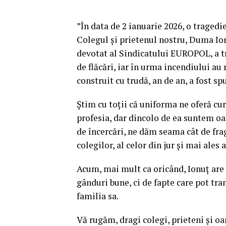
”În data de 2 ianuarie 2026, o tragedi
Colegul și prietenul nostru, Duma Io
devotat al Sindicatului EUROPOL, a tr
de flăcări, iar în urma incendiului au 
construit cu trudă, an de an, a fost spu
Știm cu toții că uniforma ne oferă cu
profesia, dar dincolo de ea suntem oam
de încercări, ne dăm seama cât de fra
colegilor, al celor din jur și mai ales 
Acum, mai mult ca oricând, Ionuț are 
gânduri bune, ci de fapte care pot tr
familia sa.
Vă rugăm, dragi colegi, prieteni și oa