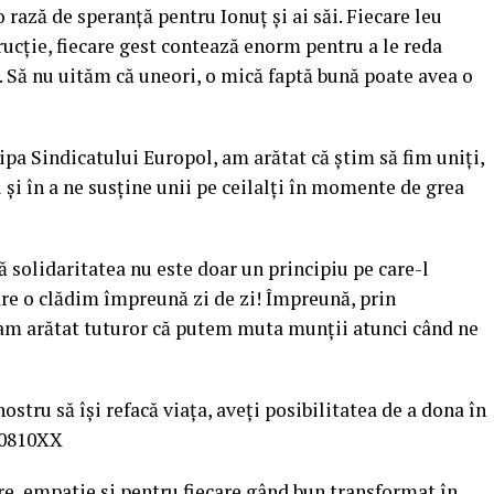
 rază de speranță pentru Ionuț și ai săi. Fiecare leu
ucție, fiecare gest contează enorm pentru a le reda
 Să nu uităm că uneori, o mică faptă bună poate avea o
ipa Sindicatului Europol, am arătat că știm să fim uniți,
ci și în a ne susține unii pe ceilalți în momente de grea
 solidaritatea nu este doar un principiu pe care-l
are o clădim împreună zi de zi! Împreună, prin
 am arătat tuturor că putem muta munții atunci când ne
nostru să își refacă viața, aveți posibilitatea de a dona în
70810XX
, empatie și pentru fiecare gând bun transformat în