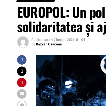
EUROPOL: Un poliț
solidaritatea și 
Publicat acum
7 luni
pe
2026-01-04
de
Răzvan Căucean