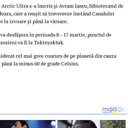
Arctic Ultra s-a înscris şi Avram Iancu, bibiotecarul de
doara, care a reuşit să traverseze înotând Canalului
e la izvoare şi până la vărsare.
 va desfăşura în perioada 8 – 17 martie, punctul de
 sosirea va fi la Tuktoyaktuk.
iderat cel mai greu concurs de pe planetă din cauza
 până la minus 60 de grade Celsius.