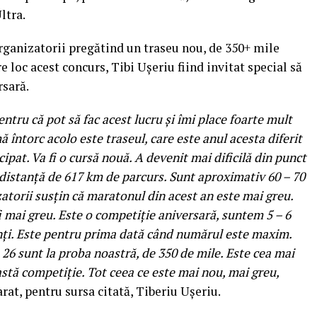
ltra.
organizatorii pregătind un traseu nou, de 350+ mile
e loc acest concurs, Tibi Uşeriu fiind invitat special să
rsară.
ntru că pot să fac acest lucru şi îmi place foarte mult
 întorc acolo este traseul, care este anul acesta diferit
icipat. Va fi o cursă nouă. A devenit mai dificilă din punct
 distanţă de 617 km de parcurs. Sunt aproximativ 60 – 70
zatorii susţin că maratonul din acest an este mai greu.
fi mai greu. Este o competiţie aniversară, suntem 5 – 6
anţi. Este pentru prima dată când numărul este maxim.
 26 sunt la proba noastră, de 350 de mile. Este cea mai
stă competiţie. Tot ceea ce este mai nou, mai greu,
larat, pentru sursa citată, Tiberiu Uşeriu.