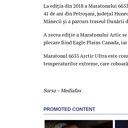
La ediţia din 2018 a Maratonului 6633 
41 de ani din Petroşani, judeţul Hune
Mânecii şi a parcurs traseul Dunării d
A zecea ediţie a Maratonului Artic se
plecare fiind Eagle Plains Canada, iar
Maratonul 6633 Arctic Ultra este cons
temperaturilor extreme, care coboară
Sursa – Mediafax