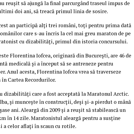
u reuşit să ajungă la final parcurgând traseul impus de
ltimi doi ani, să treacă primul linia de sosire.
cest an participă alţi trei români, toţi pentru prima dată
a românilor care s-au încris la cel mai greu maraton de pe
ratonist cu dizabilităţi, primul din istoria concursului.
ste Florentina Iofcea, originară din Bucureşti, are 46 de
entă medicală şi a început să se antreneze pentru
r. Anul acesta, Florentina Iofcea vrea să traverseze
a în Cartea Recordurilor.
 dizabilităţi care a fost acceptată la Maratonul Arctic.
Alba, şi munceşte în construcţii, deşi şi-a pierdut o mână
şase ani. Aleargă din 2009 şi a reuşit să stabilească un
km în 14 zile. Maratonistul aleargă pentru a susţine
 a celor aflaţi în scaun cu rotile.