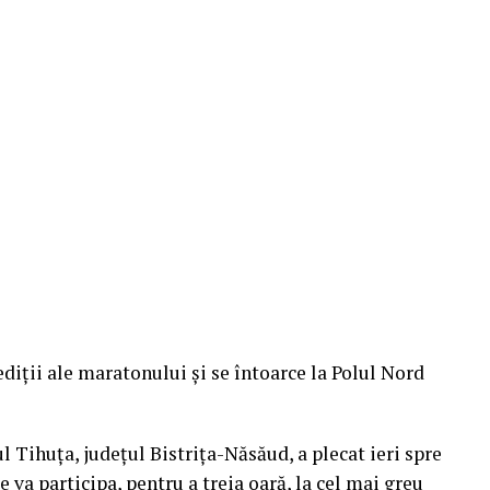
.
diţii ale maratonului şi se întoarce la Polul Nord
 Tihuţa, judeţul Bistriţa-Năsăud, a plecat ieri spre
 va participa, pentru a treia oară, la cel mai greu