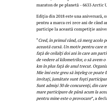
maraton de pe planetă – 6633 Arctic U
Ediţia din 2018 este una aniversară, 
pentru a marca cei zece ani de când ar
participe la această competiţie anive
“
Cred, în primul rând, că merg acolo pe
această cursă. Un motiv pentru care mă
faţă de ceilalţi doi ani în care am part
de vedere al kilometrilor, o să avem o
km în plus faţă de anul trecut. Organi
Mie îmi este greu să înţeleg ce poate 
invitaţi, jumătate sunt foşti particip
Sunt admişi 30 de concurenţi, din care
mare participare de până acum la acea
pentru mine este o provocare
”, a dec