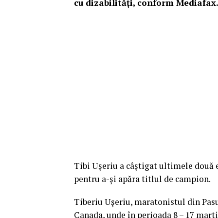
cu dizabilităţi, conform Mediafax
Tibi Uşeriu a câştigat ultimele două e
pentru a-şi apăra titlul de campion.
Tiberiu Uşeriu, maratonistul din Pasul
Canada, unde în perioada 8 – 17 martie