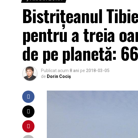
Bistrițeanul Tibi
pentru a treia oa
de pe planetă: 66
Publicat acum
8 ani
pe
2018-03-05
de
Dorin Cociș