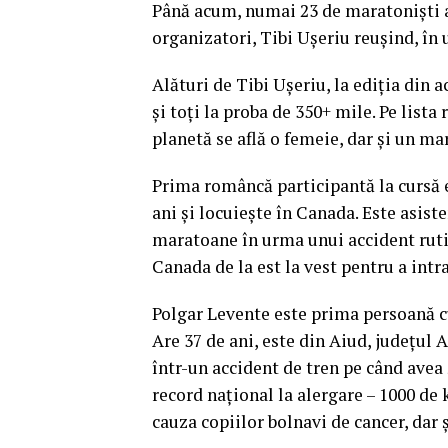
Până acum, numai 23 de maratonişti a
organizatori, Tibi Uşeriu reuşind, în u
Alături de Tibi Uşeriu, la ediţia din a
şi toţi la proba de 350+ mile. Pe list
planetă se află o femeie, dar şi un ma
Prima româncă participantă la cursă e
ani şi locuieşte în Canada. Este asist
maratoane în urma unui accident rutie
Canada de la est la vest pentru a intr
Polgar Levente este prima persoană cu
Are 37 de ani, este din Aiud, judeţul 
într-un accident de tren pe când avea 
record naţional la alergare – 1000 de 
cauza copiilor bolnavi de cancer, dar şi