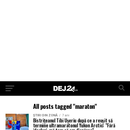
All posts tagged "maraton"
ŞTIRI DIN ZONĂ
7 ani
Bistrițeanul Tibi Uşeriu după ce a reuşit să
termine ultramaratonul Yukon Arctic: ”Fără