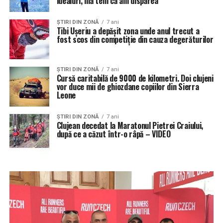
idealuri, mă tem că am dispărea”
ŞTIRI DIN ZONĂ
7 ani
Tibi Uşeriu a depăşit zona unde anul trecut a
fost scos din competiţie din cauza degerăturilor
ŞTIRI DIN ZONĂ
7 ani
Cursă caritabilă de 9000 de kilometri. Doi clujeni
vor duce mii de ghiozdane copiilor din Sierra
Leone
ŞTIRI DIN ZONĂ
7 ani
Clujean decedat la Maratonul Pietrei Craiului,
după ce a căzut într-o râpă – VIDEO