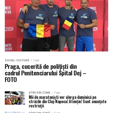
SOCIAL-CULTURĂ
7 ani
Praga, cucerită de polițiști din
cadrul Penitenciarului Spital Dej –
FOTO
ŞTIRI DIN ZONĂ
7 ani
Mii de maratonişti vor alerga duminică pe
străzile din Cluj-Napoca! Atenție! Sunt anunțate
restricții