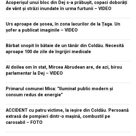
Acoperișul unui bloc din Dej s-a prăbușit, copaci doborâți
de vânt și străzi inundate în urma furtunii – VIDEO
Urs aproape de șosea, în zona lacurilor de la Țaga. Un
șofer a publicat imaginile – VIDEO
Bărbat snopit în bătaie de un tânăr din Coldău. Necesită
aproape 100 de zile de îngrijiri medicale
Al doilea om în stat, Mircea Abrudean are, de azi, birou
parlamentar la Dej – VIDEO
Primarul comunei Mica: ”Iluminat public modern și
consum redus de energie”
ACCIDENT cu patru victime, la ieșire din Coldău. Persoană
extrasă de pompieri dintr-o mașină, combustil pe
carosabil – FOTO