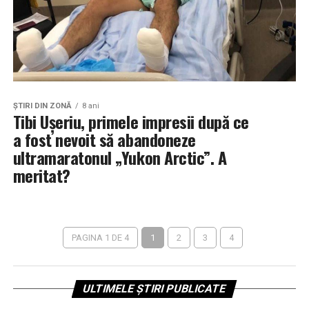
ŞTIRI DIN ZONĂ
8 ani
Tibi Ușeriu, primele impresii după ce
a fost nevoit să abandoneze
ultramaratonul „Yukon Arctic”. A
meritat?
PAGINA 1 DE 4
1
2
3
4
ULTIMELE ȘTIRI PUBLICATE