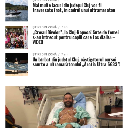
ŞTIRI DIN ZONĂ
7 ani
Mai multe lacuri din județul Cluj vor fi
traversate înot, în cadrul unui ultramaraton
ŞTIRI DIN ZONĂ
7 ani
„Crosul Divelor”, la Cluj-Napoca! Sute de femei
s-au întrecut pentru copiii care fac dializă –
VIDEO
ŞTIRI DIN ZONĂ
7 ani
Un bărbat din județul Cluj, câștigătorul cursei
scurte a ultramaratonului „Arctic Ultra 6633”!