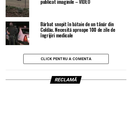
publicat imaginile – VIDEO
Bărbat snopit în bătaie de un tânăr din
Coldău. Necesită aproape 100 de zile de
îngrijiri medicale
CLICK PENTRU A COMENTA
RECLAMĂ