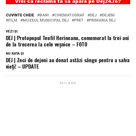
CUVINTE CHEIE
BANI
CINEMATOGRAF
DEJ
DEJENI
FILM
MUZEUL MUNICIPAL DEJ
PRET
PRIMARIA DEJ
VEZI ȘI:
DEJ | Protopopul Teofil Herineanu, comemorat la trei ani
de la trecerea la cele veșnice – FOTO
NU RATA ȘI
DEJ | Zeci de dejeni au donat astăzi sânge pentru a salva
vieți! – UPDATE
RECLAMĂ