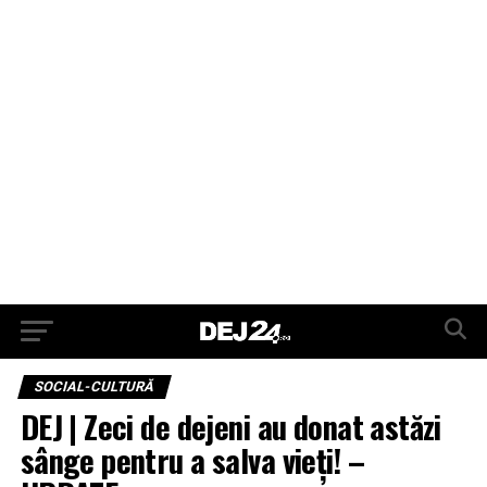
SOCIAL-CULTURĂ
DEJ | Zeci de dejeni au donat astăzi
sânge pentru a salva vieți! –