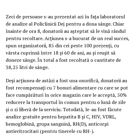
Zeci de persoane s-au prezentat azi în fața laboratorul
de analize al Policlinicii Dej pentru a dona sânge. Chiar
înainte de ora 8, donatorii au așteptat să le vină rândul
pentru recoltare. Acțiunea s-a bucurat de un real succes,
spun organizatorii, 85 din cei peste 100 prezenți, cu
vârsta cuprinsă între 18 și 60 de ani, au și reușit să
doneze sânge. În total a fost recoltată o cantitate de
38,25 litri de sânge.
Deși acțiunea de astăzi a fost una onorifică, donatorii au
fost recompensați cu 7 bonuri alimentare cu care se pot
face cumpărături în orice magazin care le acceptă, 50%
reducere la transportul în comun pentru o lună de zile
și o zi liberă de la serviciu. Totodată, le-au fost făcute
analize gratuite pentru hepatita B și C, HIV, VDRL,
hemoglobină, grupa sanguină, RH(D), anticorpi
antieritrocitari (pentru tinerele cu RH-).