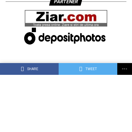
PARTENER
SHARE
TWEET
ACASĂ
DESPRE DEJ24.RO
CONTACT
RECLAMA TA PE DEJ24.RO
TERMENI, CONDIŢII ȘI CONFIDENȚIALITATE