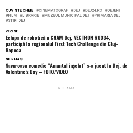
CUVINTE CHEIE
CINEMATOGRAF
DEJ
DEJ24.RO
DEJENI
FILM
LIBRARIE
MUZEUL MUNICIPAL DEJ
PRIMARIA DEJ
STIRI DEJ
VEZI ȘI:
Echipa de robotică a CNAM Dej, VECTRON RO034,
participă la regionalul First Tech Challenge din Cluj-
Napoca
NU RATA ȘI
Savuroasa comedie ”Amantul înșelat” s-a jucat la Dej, de
Valentine’s Day – FOTO/VIDEO
RECLAMĂ