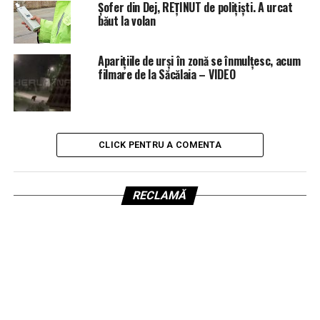
Șofer din Dej, REȚINUT de polițiști. A urcat
băut la volan
Aparițiile de urși în zonă se înmulțesc, acum
filmare de la Săcălaia – VIDEO
CLICK PENTRU A COMENTA
RECLAMĂ