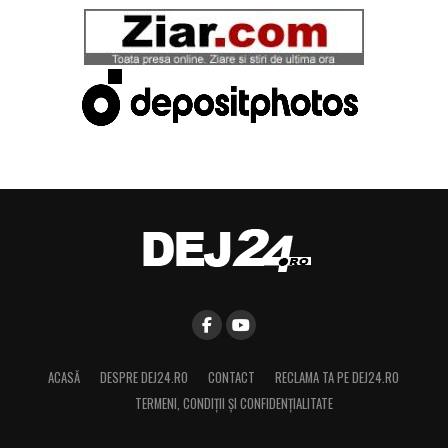
ACASĂ
DESPRE DEJ24.RO
CONTACT
RECLAMA TA PE DEJ24.RO
TERMENI, CONDIŢII ȘI CONFIDENȚIALITATE