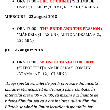
ORA 17:00 –
LIFE OF CRIME
(”SCHIMB DE
DAME”, COMEDY /CRIME, N.12 ANI, 94 MIN.)
MIERCURI – 22 august 2018
ORA 17:00 –
THE PRIDE AND THE PASSION
(
”MÂNDRIE ȘI PASIUNE, ACTION/ DRAMA A.G.,
126 MIN)
JOI – 23 august 2018
ORA 17:00 –
WHISKEI TANGO FOXTROT
(”REPORTERIȚA AMERICANĂ ”, COMEDY
/DRAMA, A.P.-12, 107 MIN.)
„
Dragi spectatori, biletele pot fi procurate din incinta
Librăriei Municipale Dej, de marți până sâmbătă, în
intervalul orar 8:00 – 16:00, cu maxim o zi înainte de
rularea filmului sau cu o oră înaintea rulării filmului.
Biletele se vând în limita locurilor disponibile, iar