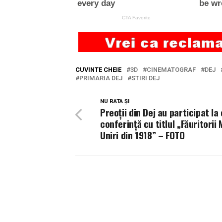
CUVINTE CHEIE
3D
CINEMATOGRAF
DEJ
PRIMARIA DEJ
STIRI DEJ
NU RATA ȘI
Preoții din Dej au participat la 
conferință cu titlul „Făuritorii 
Uniri din 1918” – FOTO