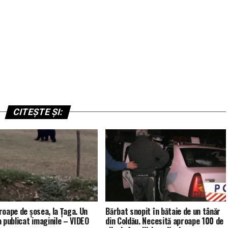
CITEȘTE ȘI:
roape de șosea, la Țaga. Un
Bărbat snopit în bătaie de un tânăr
a publicat imaginile – VIDEO
din Coldău. Necesită aproape 100 de