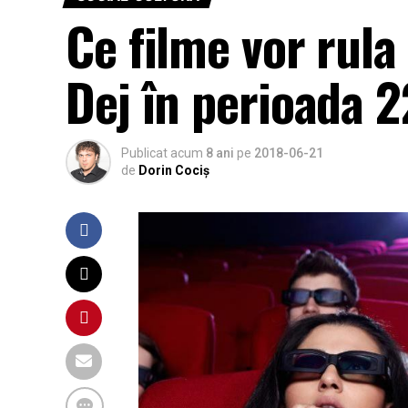
Ce filme vor rula
Dej în perioada 2
Publicat acum
8 ani
pe
2018-06-21
de
Dorin Cociș