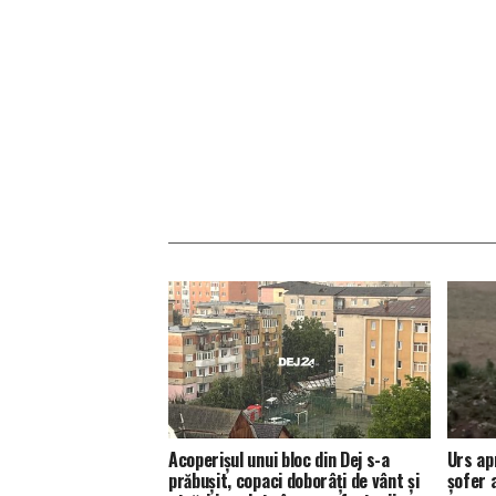
Acoperișul unui bloc din Dej s-a
Urs ap
prăbușit, copaci doborâți de vânt și
șofer 