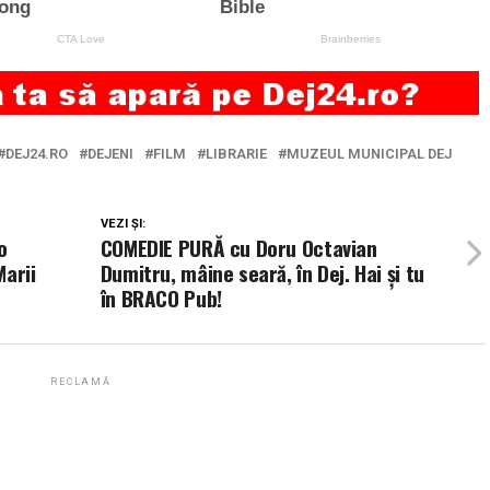
DEJ24.RO
DEJENI
FILM
LIBRARIE
MUZEUL MUNICIPAL DEJ
VEZI ȘI:
o
COMEDIE PURĂ cu Doru Octavian
Marii
Dumitru, mâine seară, în Dej. Hai și tu
în BRACO Pub!
RECLAMĂ