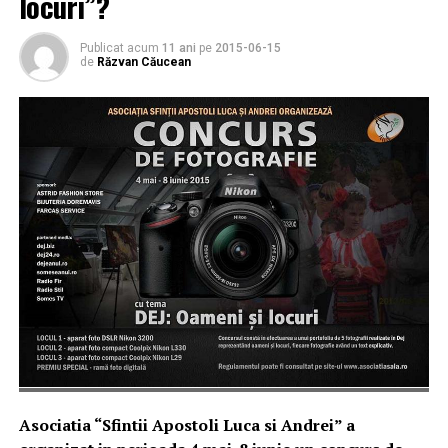
locuri”?
Publicat acum
11 ani
pe
2015-06-15
de
Răzvan Căucean
Asociatia “Sfintii Apostoli Luca si Andrei” a