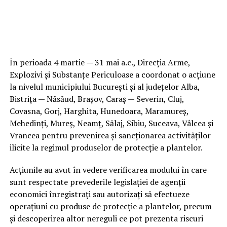
În perioada 4 martie — 31 mai a.c., Direcția Arme,
Explozivi și Substanțe Periculoase a coordonat o acțiune
la nivelul municipiului București și al județelor Alba,
Bistrița — Năsăud, Brașov, Caraș — Severin, Cluj,
Covasna, Gorj, Harghita, Hunedoara, Maramureș,
Mehedinți, Mureș, Neamț, Sălaj, Sibiu, Suceava, Vâlcea și
Vrancea pentru prevenirea și sancționarea activităților
ilicite la regimul produselor de protecție a plantelor.
Acțiunile au avut în vedere verificarea modului în care
sunt respectate prevederile legislației de agenții
economici înregistrați sau autorizați să efectueze
operațiuni cu produse de protecție a plantelor, precum
și descoperirea altor nereguli ce pot prezenta riscuri