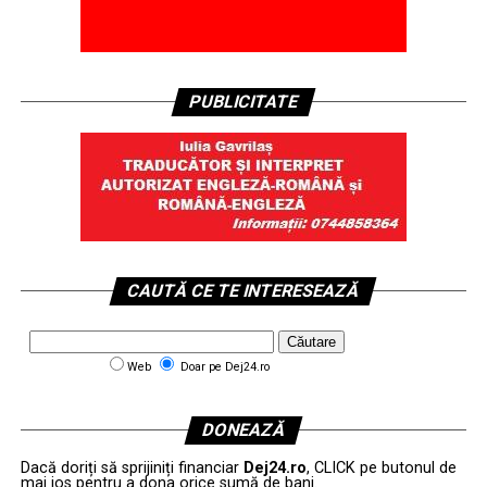
PUBLICITATE
CAUTĂ CE TE INTERESEAZĂ
Web
Doar pe Dej24.ro
DONEAZĂ
Dacă doriți să sprijiniți financiar
Dej24.ro
, CLICK pe butonul de
mai jos pentru a dona orice sumă de bani.