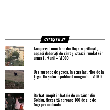
CITEȘTE ȘI:
Acoperișul unui bloc din Dej s-a prăbușit,
copaci doborâți de vânt și străzi inundate în
urma furtunii – VIDEO
Urs aproape de șosea, în zona lacurilor de la
Țaga. Un șofer a publicat imaginile – VIDEO
Bărbat snopit în bătaie de un tânăr din
Coldău. Necesită aproape 100 de zile de
îngrijiri medicale