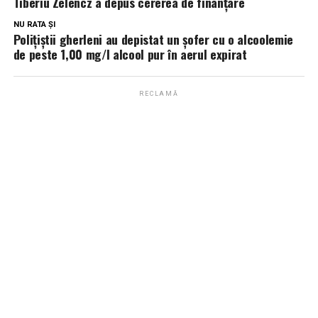
Tiberiu Zelencz a depus cererea de finanțare
NU RATA ȘI
Polițiștii gherleni au depistat un șofer cu o alcoolemie
de peste 1,00 mg/l alcool pur în aerul expirat
RECLAMĂ