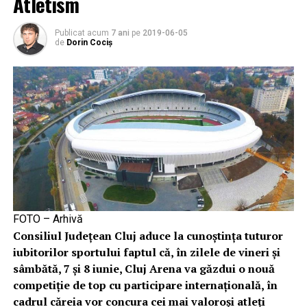
Atletism
Publicat acum
7 ani
pe
2019-06-05
de
Dorin Cociș
FOTO – Arhivă
Consiliul Județean Cluj aduce la cunoștința tuturor
iubitorilor sportului faptul că, în zilele de vineri și
sâmbătă, 7 și 8 iunie, Cluj Arena va găzdui o nouă
competiție de top cu participare internațională, în
cadrul căreia vor concura cei mai valoroși atleţi