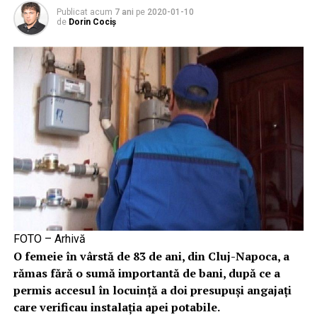
Publicat acum
7 ani
pe
2020-01-10
de
Dorin Cociș
FOTO – Arhivă
O femeie în vârstă de 83 de ani, din Cluj-Napoca, a
rămas fără o sumă importantă de bani, după ce a
permis accesul în locuință a doi presupuși angajați
care verificau instalația apei potabile.