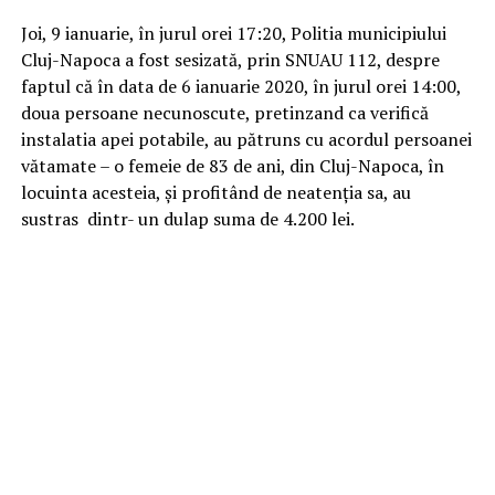
Joi, 9 ianuarie, în jurul orei 17:20, Politia municipiului
Cluj-Napoca a fost sesizată, prin SNUAU 112, despre
faptul că în data de 6 ianuarie 2020, în jurul orei 14:00,
doua persoane necunoscute, pretinzand ca verifică
instalatia apei potabile, au pătruns cu acordul persoanei
vătamate – o femeie de 83 de ani, din Cluj-Napoca, în
locuinta acesteia, şi profitând de neatenţia sa, au
sustras dintr- un dulap suma de 4.200 lei.