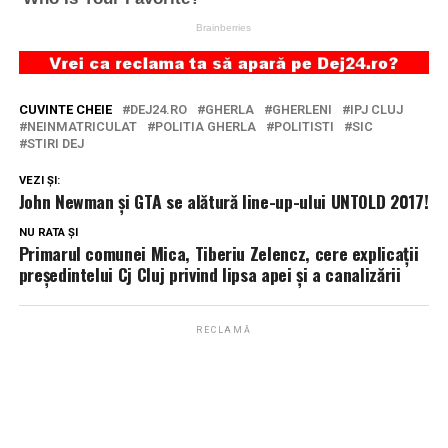
CUVINTE CHEIE
DEJ24.RO
GHERLA
GHERLENI
IPJ CLUJ
NEINMATRICULAT
POLITIA GHERLA
POLITISTI
SIC
STIRI DEJ
VEZI ȘI:
John Newman și GTA se alătură line-up-ului UNTOLD 2017!
NU RATA ȘI
Primarul comunei Mica, Tiberiu Zelencz, cere explicații
președintelui Cj Cluj privind lipsa apei şi a canalizării
RECLAMĂ