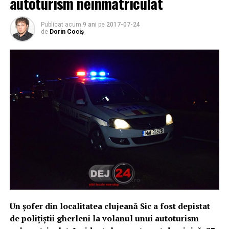
autoturism neînmatriculat
Publicat acum
9 ani
pe
2017-07-24
de
Dorin Cociș
Un șofer din localitatea clujeană Sic a fost depistat
de polițiștii gherleni la volanul unui autoturism