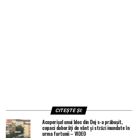
CITEȘTE ȘI:
Acoperișul unui bloc din Dej s-a prăbușit,
copaci doborâți de vânt și străzi inundate în
urma furtunii – VIDEO