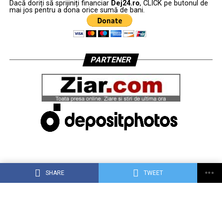
Dacă doriți să sprijiniți financiar
Dej24.ro
, CLICK pe butonul de
mai jos pentru a dona orice sumă de bani.
PARTENER
SHARE
TWEET