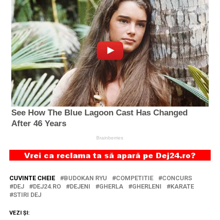
CUVINTE CHEIE
BUDOKAN RYU
COMPETITIE
CONCURS
DEJ
DEJ24.RO
DEJENI
GHERLA
GHERLENI
KARATE
STIRI DEJ
VEZI ȘI: