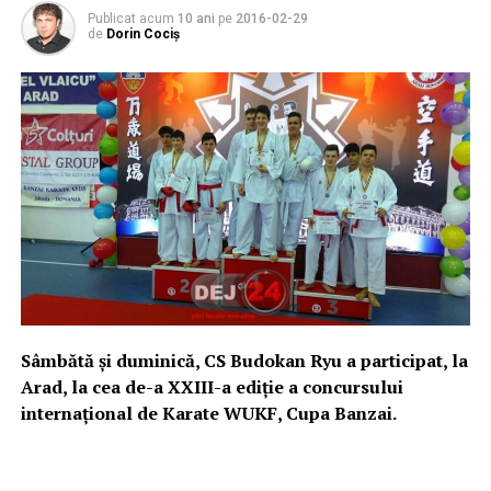
Publicat acum
10 ani
pe
2016-02-29
de
Dorin Cociș
Sâmbătă și duminică, CS Budokan Ryu a participat, la
Arad, la cea de-a XXIII-a ediție a concursului
internațional de Karate WUKF, Cupa Banzai.