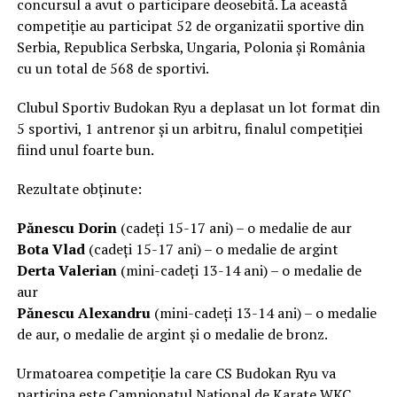
concursul a avut o participare deosebită. La această
competiție au participat 52 de organizatii sportive din
Serbia, Republica Serbska, Ungaria, Polonia și România
cu un total de 568 de sportivi.
Clubul Sportiv Budokan Ryu a deplasat un lot format din
5 sportivi, 1 antrenor și un arbitru, finalul competiției
fiind unul foarte bun.
Rezultate obținute:
Pănescu Dorin
(cadeți 15-17 ani) – o medalie de aur
Bota Vlad
(cadeți 15-17 ani) – o medalie de argint
Derta Valerian
(mini-cadeți 13-14 ani) – o medalie de
aur
Pănescu Alexandru
(mini-cadeți 13-14 ani) – o medalie
de aur, o medalie de argint și o medalie de bronz.
Urmatoarea competiție la care CS Budokan Ryu va
participa este Campionatul Național de Karate WKC,