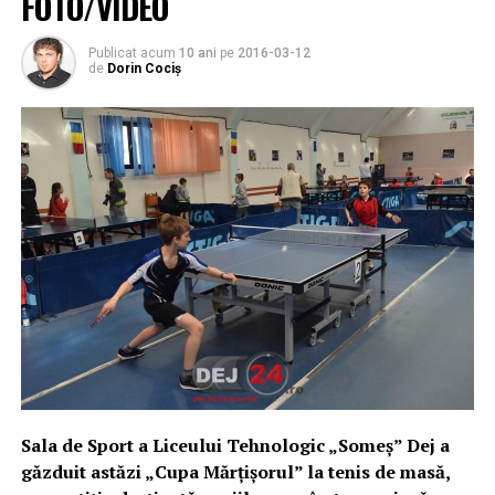
FOTO/VIDEO
Publicat acum
10 ani
pe
2016-03-12
de
Dorin Cociș
Sala de Sport a Liceului Tehnologic „Someș” Dej a
găzduit astăzi „Cupa Mărțișorul” la tenis de masă,