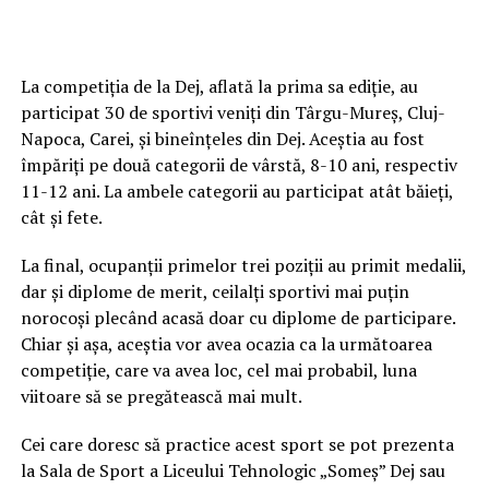
La competiția de la Dej, aflată la prima sa ediție, au
participat 30 de sportivi veniți din Târgu-Mureș, Cluj-
Napoca, Carei, și bineînțeles din Dej. Aceștia au fost
împăriți pe două categorii de vârstă, 8-10 ani, respectiv
11-12 ani. La ambele categorii au participat atât băieți,
cât și fete.
La final, ocupanții primelor trei poziții au primit medalii,
dar și diplome de merit, ceilalți sportivi mai puțin
norocoși plecând acasă doar cu diplome de participare.
Chiar și așa, aceștia vor avea ocazia ca la următoarea
competiție, care va avea loc, cel mai probabil, luna
viitoare să se pregătească mai mult.
Cei care doresc să practice acest sport se pot prezenta
la Sala de Sport a Liceului Tehnologic „Someș” Dej sau