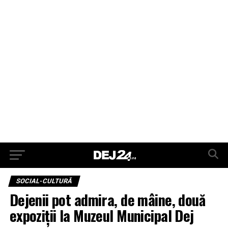
SOCIAL-CULTURĂ
Dejenii pot admira, de mâine, două
expoziții la Muzeul Municipal Dej