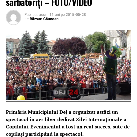
sărbătoriți – FOTO/VIDEO
Publicat acum
11 ani
pe
2015-05-28
de
Răzvan Căucean
Primăria Municipiului Dej a organizat astăzi un
spectacol în aer liber dedicat Zilei Internaționale a
Copilului. Evenimentul a fost un real succes, sute de
copilași participând la spectacol.