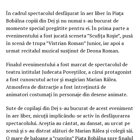
În cadrul spectacolul desfășurat în aer liber în Piața
Bobâlna copiii din Dej și nu numai s-au bucurat de
momente special pregătite pentru ei. În prima parte a
evenimentului a fost jucată sceneta ”Scufița Roșie”, pusă
în scenă de trupa ”Vistrian Roman” Junior, iar apoi a
urmat recitalul muzical susținut de Deona Roman.
Finalul evenimentului a fost marcat de spectacolul de
teatru intitulat Judecata Poveștilor, a cărui protagonist
a fost cunoscutul actor și magician Marian Râlea.
Atmosfera de distracție a fost întreținută de
animatori costumați în personaje din desene animate.
Sute de copilași din Dej s-au bucurat de acest eveniment
în aer liber, micuții implicându-se activ în desfășurarea
spectacolului. Aceștia au cântat, au dansat, au urcat pe
scenă și s-au distrat alături de Marian Râlea și colegii săi.
O mare de baloane a ”cuprins” Piața Bobâlna spre finalul