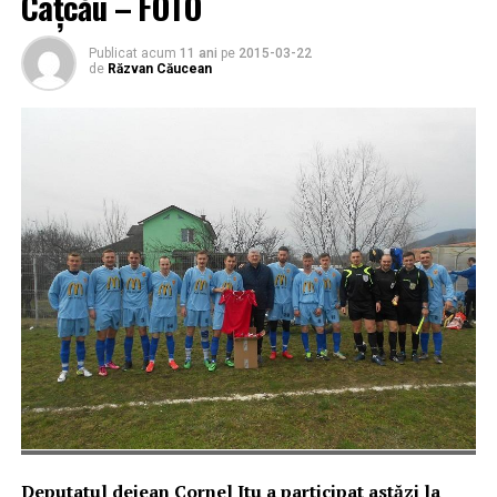
Câțcău – FOTO
Publicat acum
11 ani
pe
2015-03-22
de
Răzvan Căucean
Deputatul dejean Cornel Itu a participat astăzi la