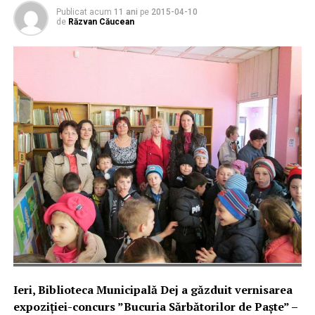
Publicat acum
11 ani
pe
2015-04-10
de
Răzvan Căucean
Ieri, Biblioteca Municipală Dej a găzduit vernisarea
expoziţiei-concurs ”Bucuria Sărbătorilor de Paşte” –