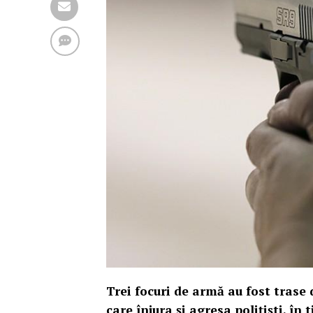
Trei focuri de armă au fost trase 
care înjura şi agresa poliţişti, în