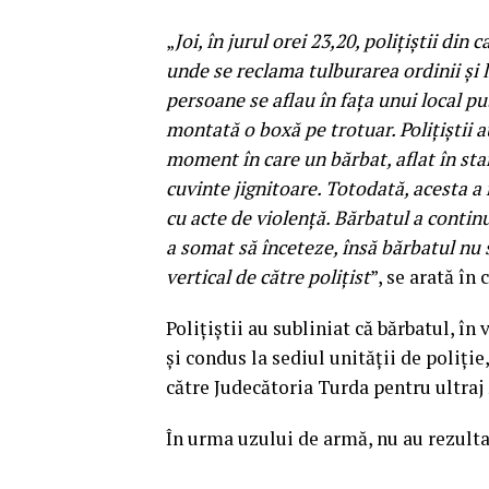
„
Joi, în jurul orei 23,20, poliţiştii din
unde se reclama tulburarea ordinii şi l
persoane se aflau în faţa unui local pu
montată o boxă pe trotuar. Poliţiştii a
moment în care un bărbat, aflat în star
cuvinte jignitoare. Totodată, acesta a 
cu acte de violenţă. Bărbatul a continu
a somat să înceteze, însă bărbatul nu 
vertical de către poliţist
”, se arată în
Poliţiştii au subliniat că bărbatul, în
şi condus la sediul unităţii de poliţie
către Judecătoria Turda pentru ultraj ş
În urma uzului de armă, nu au rezulta