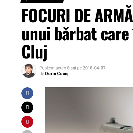
FOCURI DE ARMĂ 
unui bărbat care î
Cluj
Publicat acum
8 ani
pe
2018-04-07
de
Dorin Cociș