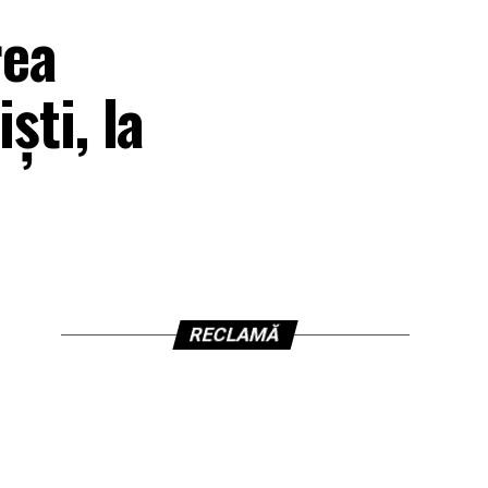
rea
şti, la
RECLAMĂ