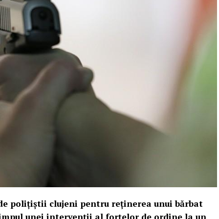
de poliţiştii clujeni pentru reţinerea unui bărbat
 timpul unei intervenţii al forţelor de ordine la un