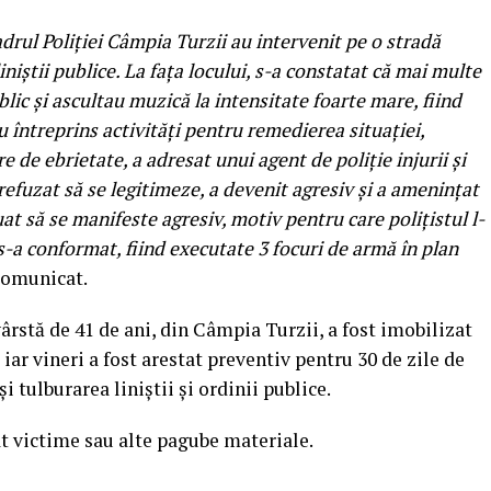
 cadrul Poliţiei Câmpia Turzii au intervenit pe o stradă
iniştii publice. La faţa locului, s-a constatat că mai multe
blic şi ascultau muzică la intensitate foarte mare, fiind
u întreprins activităţi pentru remedierea situaţiei,
e de ebrietate, a adresat unui agent de poliţie injurii şi
refuzat să se legitimeze, a devenit agresiv şi a ameninţat
at să se manifeste agresiv, motiv pentru care poliţistul l-
s-a conformat, fiind executate 3 focuri de armă în plan
 comunicat.
 vârstă de 41 de ani, din Câmpia Turzii, a fost imobilizat
, iar vineri a fost arestat preventiv pentru 30 de zile de
i tulburarea liniştii şi ordinii publice.
t victime sau alte pagube materiale.