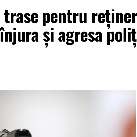
trase pentru reţine
njura şi agresa poliţi