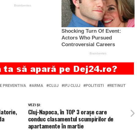
E PREVENTIVA
ARMA
CLUJ
IPJ CLUJ
POLITISTI
RETINUT
VEZI ȘI:
datorie,
Cluj-Napoca, în TOP 3 oraşe care
da
conduc clasamentul scumpirilor de
apartamente în martie