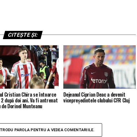
CITEȘTE ȘI:
ul Cristian Chira se întoarce
Dejeanul Ciprian Deac a devenit
 2 după doi ani. Va fi antrenat
vicepreşedintele clubului CFR Cluj
u de Dorinel Munteanu
NTRODU PAROLA PENTRU A VEDEA COMENTARIILE.