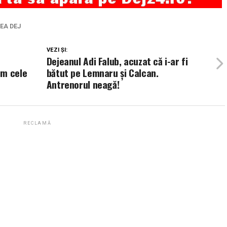
EA DEJ
VEZI ȘI:
Dejeanul Adi Falub, acuzat că i-ar fi
em cele
bătut pe Lemnaru și Calcan.
Antrenorul neagă!
RECLAMĂ