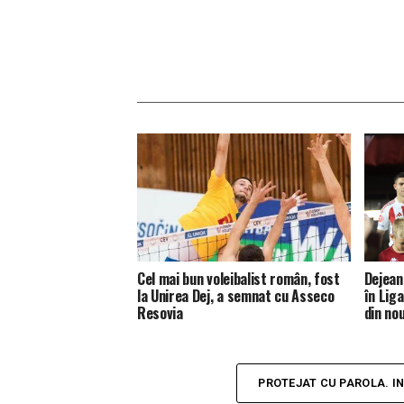
Cel mai bun voleibalist român, fost
Dejean
la Unirea Dej, a semnat cu Asseco
în Liga
Resovia
din no
PROTEJAT CU PAROLA. I