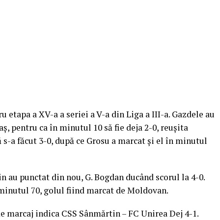
 etapa a XV-a a seriei a V-a din Liga a III-a. Gazdele au
ș, pentru ca în minutul 10 să fie deja 2-0, reușita
 s-a făcut 3-0, după ce Grosu a marcat și el în minutul
in au punctat din nou, G. Bogdan ducând scorul la 4-0.
 minutul 70, golul fiind marcat de Moldovan.
 de marcaj indica CSS Sânmărtin – FC Unirea Dej 4-1.