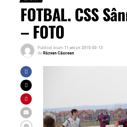
FOTBAL. CSS Sânm
– FOTO
Publicat acum
11 ani
pe
2015-03-13
de
Răzvan Căucean