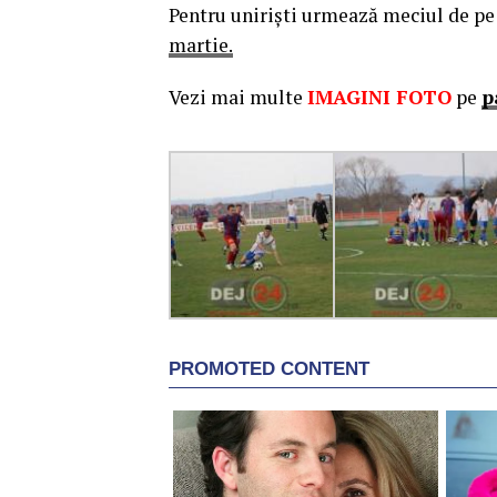
Pentru uniriști urmează meciul de pe
martie.
Vezi mai multe
IMAGINI FOTO
pe
p