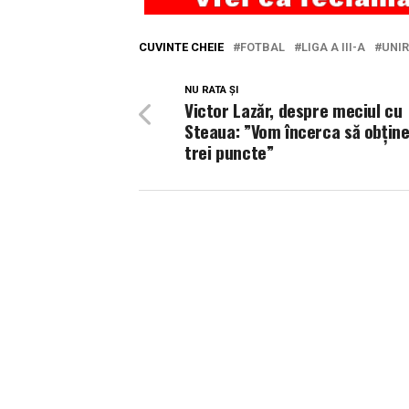
CUVINTE CHEIE
FOTBAL
LIGA A III-A
UNIR
NU RATA ȘI
Victor Lazăr, despre meciul cu
Steaua: ”Vom încerca să obțin
trei puncte”