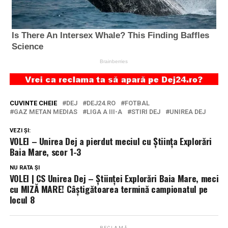
CUVINTE CHEIE
DEJ
DEJ24.RO
FOTBAL
GAZ METAN MEDIAS
LIGA A III-A
STIRI DEJ
UNIREA DEJ
VEZI ȘI:
VOLEI – Unirea Dej a pierdut meciul cu Știința Explorări
Baia Mare, scor 1-3
NU RATA ȘI
VOLEI | CS Unirea Dej – Științei Explorări Baia Mare, meci
cu MIZĂ MARE! Câștigătoarea termină campionatul pe
locul 8
RECLAMĂ