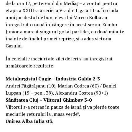
de la ora 17, pe terenul din Mediaș – a contat pentru
etapa a XXIII-a a seriei a V-a din Liga a III-a. În ciuda
unui joc destul de bun, elevii lui Mircea Bolba au
înregistrat o nouă înfrângere în acest sezon. Edinho
Junior a marcat singurul gol al partidei, cu două minute
înainte de finalul primei reprize, și a adus victoria
Gazului.
În celelalte meciuri ale zilei de ieri s-au înregistrat
următoarele rezultate:
Metalurgistul Cugir – Industria Galda 2-3
Andrei Făgărăşanu (10), Marian Codrea (60) / Daniel
Lupşan (15 – pen., 39), Alexandru Costea (90+1)
Sănătatea Cluj – Viitorul Ghimbav
3-0
Viitorul s-a retras în pauza de iarnă şi va pierde toate
meciurile returului la „masa verde”.
Unirea Alba Iulia
stă.