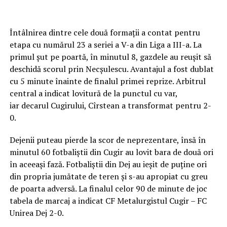
Întâlnirea dintre cele două formații a contat pentru
etapa cu numărul 23 a seriei a V-a din Liga a III-a. La
primul șut pe poartă, în minutul 8, gazdele au reușit să
deschidă scorul prin Necșulescu. Avantajul a fost dublat
cu 5 minute înainte de finalul primei reprize. Arbitrul
central a indicat lovitură de la punctul cu var,
iar decarul Cugirului, Cîrstean a transformat pentru 2-
0.
Dejenii puteau pierde la scor de neprezentare, însă în
minutul 60 fotbaliștii din Cugir au lovit bara de două ori
în aceeași fază. Fotbaliștii din Dej au ieșit de puține ori
din propria jumătate de teren și s-au apropiat cu greu
de poarta adversă. La finalul celor 90 de minute de joc
tabela de marcaj a indicat CF Metalurgistul Cugir – FC
Unirea Dej 2-0.