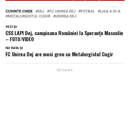
CUVINTE CHEIE
DEJ
FC UNIREA DEJ
FOTBAL
LIGA A III-A
METALURGISTUL CUGIR
UNIREA DEJ
VEZI ȘI:
CSS LAPI Dej, campioana României la Speranțe Masculin
– FOTO/VIDEO
NU RATA ȘI
FC Unirea Dej are meci greu cu Metalurgistul Cugir
RECLAMĂ