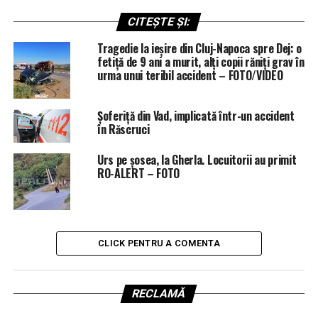
CITEȘTE ȘI:
Tragedie la ieșire din Cluj-Napoca spre Dej: o
fetiță de 9 ani a murit, alți copii răniți grav în
urma unui teribil accident – FOTO/VIDEO
Șoferiță din Vad, implicată într-un accident
în Răscruci
Urs pe șosea, la Gherla. Locuitorii au primit
RO-ALERT – FOTO
CLICK PENTRU A COMENTA
RECLAMĂ