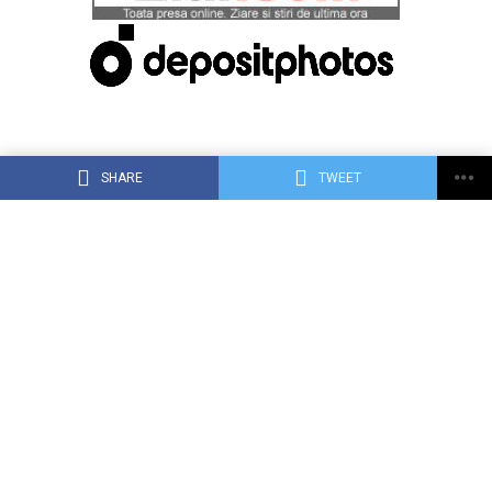
SHARE
TWEET
ACASĂ
DESPRE DEJ24.RO
CONTACT
RECLAMA TA PE DEJ24.RO
TERMENI, CONDIŢII ȘI CONFIDENȚIALITATE
Copyright © 2015 Dej24.ro. Toate drepturile rezervate.