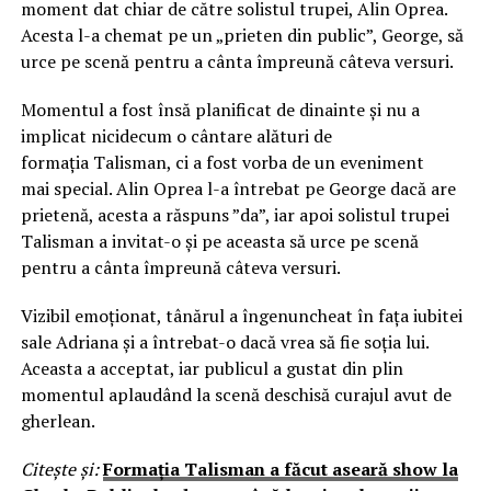
moment dat chiar de către solistul trupei, Alin Oprea.
Acesta l-a chemat pe un „prieten din public”, George, să
urce pe scenă pentru a cânta împreună câteva versuri.
Momentul a fost însă planificat de dinainte și nu a
implicat nicidecum o cântare alături de
formația Talisman, ci a fost vorba de un eveniment
mai special. Alin Oprea l-a întrebat pe George dacă are
prietenă, acesta a răspuns ”da”, iar apoi solistul trupei
Talisman a invitat-o și pe aceasta să urce pe scenă
pentru a cânta împreună câteva versuri.
Vizibil emoționat, tânărul a îngenuncheat în fața iubitei
sale Adriana și a întrebat-o dacă vrea să fie soția lui.
Aceasta a acceptat, iar publicul a gustat din plin
momentul aplaudând la scenă deschisă curajul avut de
gherlean.
Citește și:
Formația Talisman a făcut aseară show la