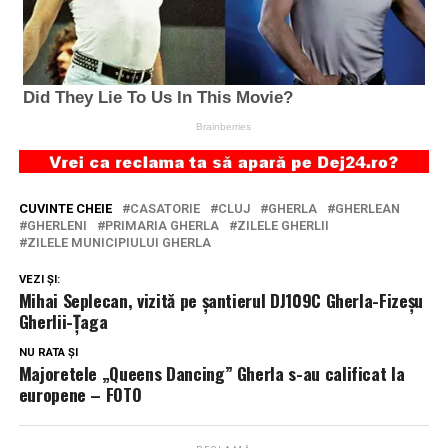
CUVINTE CHEIE
CASATORIE
CLUJ
GHERLA
GHERLEAN
GHERLENI
PRIMARIA GHERLA
ZILELE GHERLII
ZILELE MUNICIPIULUI GHERLA
VEZI ȘI:
Mihai Seplecan, vizită pe şantierul DJ109C Gherla-Fizeşu
Gherlii-Ţaga
NU RATA ȘI
Majoretele „Queens Dancing” Gherla s-au calificat la
europene – FOTO