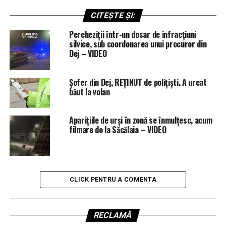
CITEȘTE ȘI:
Percheziții într-un dosar de infracțiuni
silvice, sub coordonarea unui procuror din
Dej – VIDEO
Șofer din Dej, REȚINUT de polițiști. A urcat
băut la volan
Aparițiile de urși în zonă se înmulțesc, acum
filmare de la Săcălaia – VIDEO
CLICK PENTRU A COMENTA
RECLAMĂ