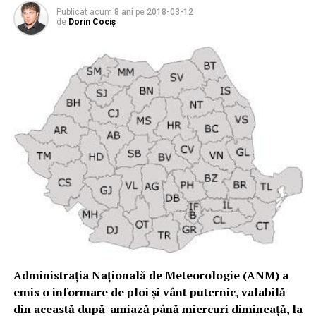
Publicat acum
8 ani
pe
2018-03-12
de
Dorin Cociș
Administraţia Naţională de Meteorologie (ANM) a
emis o informare de ploi şi vânt puternic, valabilă
din această după-amiază până miercuri dimineaţă, la