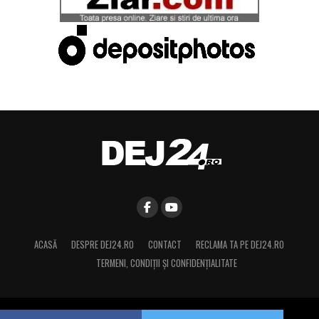
ACASĂ
DESPRE DEJ24.RO
CONTACT
RECLAMA TA PE DEJ24.RO
TERMENI, CONDIŢII ȘI CONFIDENȚIALITATE
Copyright © 2015 Dej24.ro. Toate drepturile rezervate.