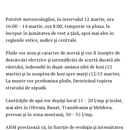
Potrivit meteorologilor, în intervalul 12 martie, ora
16:00 – 14 martie, ora 8:00, temporar va ploua, la
început în jumătatea de vest a ţării, apoi mai ales în
regiunile estice, sudice şi centrale.
Ploile vor avea şi caracter de aversă şi vor fi însoţite de
descărcări electrice şi intensificări de scurtă durată ale
vântului, îndeosebi în după-amiaza zilei de luni (12
martie) şi în noaptea de luni spre marţi (12/13 martie).
La munte vor predomina ploile, favorizând topirea
stratului de zăpadă.
Cantităţile de apă vor depăşi local 15 – 20 l/mp şi izolat,
mai ales în Oltenia, Banat, Transilvania şi Moldova,
precum şi în zona montană, 30 – 35 l/mp.
ANM precizează că, în funcţie de evoluţia şi intensitatea