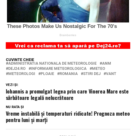
CUVINTE CHEIE
ADMINISTRATIA NATIONALA DE METEOROLOGIE
ANM
DEJ24.RO
INFORMARE METEOROLOGICA
METEO
METEOROLOGI
PLOAIE
ROMANIA
STIRI DEJ
VANT
VEZI ȘI:
Iohannis a promulgat legea prin care Vinerea Mare este
sărbătoare legală nelucrătoare
NU RATA ȘI
Vreme instabilă și temperaturi ridicate! Prognoza meteo
pentru luni și marți