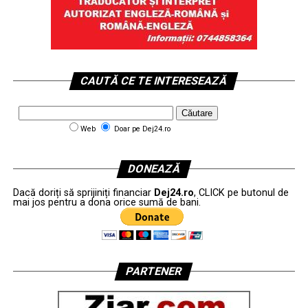
CAUTĂ CE TE INTERESEAZĂ
Web
Doar pe Dej24.ro
DONEAZĂ
Dacă doriți să sprijiniți financiar
Dej24.ro
, CLICK pe butonul de
mai jos pentru a dona orice sumă de bani.
PARTENER