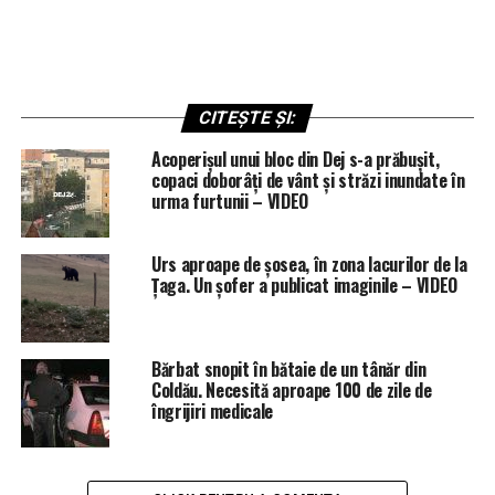
CITEȘTE ȘI:
Acoperișul unui bloc din Dej s-a prăbușit,
copaci doborâți de vânt și străzi inundate în
urma furtunii – VIDEO
Urs aproape de șosea, în zona lacurilor de la
Țaga. Un șofer a publicat imaginile – VIDEO
Bărbat snopit în bătaie de un tânăr din
Coldău. Necesită aproape 100 de zile de
îngrijiri medicale