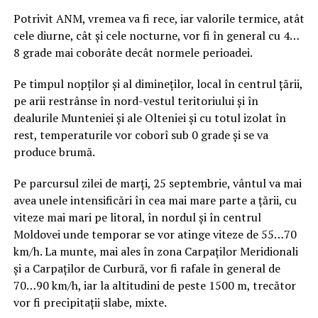
Potrivit ANM, vremea va fi rece, iar valorile termice, atât
cele diurne, cât și cele nocturne, vor fi în general cu 4…
8 grade mai coborâte decât normele perioadei.
Pe timpul nopților și al dimineților, local în centrul țării,
pe arii restrânse în nord-vestul teritoriului și în
dealurile Munteniei și ale Olteniei și cu totul izolat în
rest, temperaturile vor coborî sub 0 grade și se va
produce brumă.
Pe parcursul zilei de marți, 25 septembrie, vântul va mai
avea unele intensificări în cea mai mare parte a țării, cu
viteze mai mari pe litoral, în nordul și în centrul
Moldovei unde temporar se vor atinge viteze de 55…70
km/h. La munte, mai ales în zona Carpaților Meridionali
și a Carpaților de Curbură, vor fi rafale în general de
70…90 km/h, iar la altitudini de peste 1500 m, trecător
vor fi precipitații slabe, mixte.