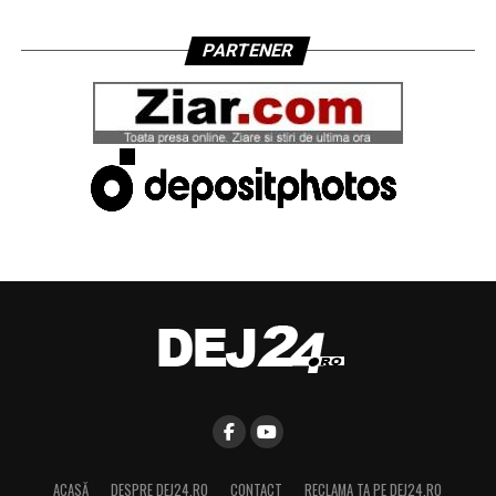
PARTENER
ACASĂ
DESPRE DEJ24.RO
CONTACT
RECLAMA TA PE DEJ24.RO