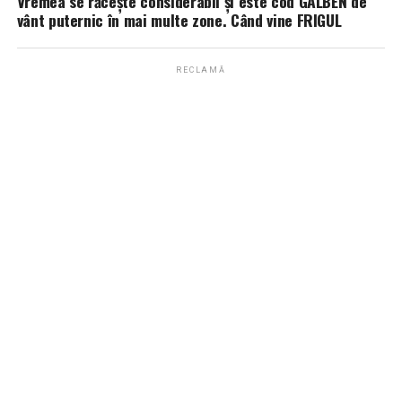
Vremea se răcește considerabil și este cod GALBEN de
vânt puternic în mai multe zone. Când vine FRIGUL
RECLAMĂ