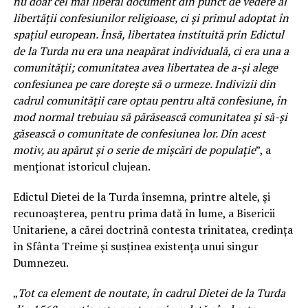
nu doar cel mai liberal document din punct de vedere al
libertății confesiunilor religioase, ci și primul adoptat în
spațiul european. Însă, libertatea instituită prin Edictul
de la Turda nu era una neapărat individuală, ci era una a
comunității; comunitatea avea libertatea de a-și alege
confesiunea pe care dorește să o urmeze. Indivizii din
cadrul comunității care optau pentru altă confesiune, în
mod normal trebuiau să părăsească comunitatea și să-și
găsească o comunitate de confesiunea lor. Din acest
motiv, au apărut și o serie de mișcări de populație
”, a
menționat istoricul clujean.
Edictul Dietei de la Turda însemna, printre altele, și
recunoașterea, pentru prima dată în lume, a Bisericii
Unitariene, a cărei doctrină contesta trinitatea, credința
în Sfânta Treime și susținea existența unui singur
Dumnezeu.
„
Tot ca element de noutate, în cadrul Dietei de la Turda