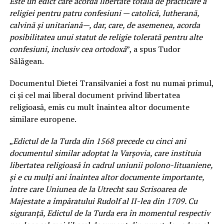
Este un edict care acorda libertate totală de practicare a
religiei pentru patru confesiuni — catolică, lutherană,
calvină și unitariană—, dar, care, de asemenea, acorda
posibilitatea unui statut de religie tolerată pentru alte
confesiuni, inclusiv cea ortodoxă
”, a spus Tudor
Sălăgean.
Documentul Dietei Transilvaniei a fost nu numai primul,
ci și cel mai liberal document privind libertatea
religioasă, emis cu mult înaintea altor documente
similare europene.
„
Edictul de la Turda din 1568 precede cu cinci ani
documentul similar adoptat la Varșovia, care instituia
libertatea religioasă în cadrul uniunii polono-lituaniene,
și e cu mulți ani înaintea altor documente importante,
între care Uniunea de la Utrecht sau Scrisoarea de
Majestate a împăratului Rudolf al II-lea din 1709. Cu
siguranță, Edictul de la Turda era în momentul respectiv