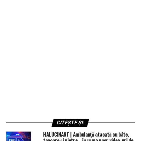
CITEȘTE ȘI:
HALUCINANT | Ambulanță atacată cu bâte,
topoare și pietre… în urma unor video-uri de