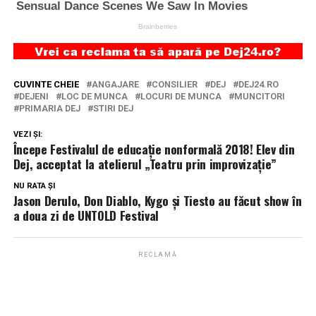
CUVINTE CHEIE
ANGAJARE
CONSILIER
DEJ
DEJ24.RO
DEJENI
LOC DE MUNCA
LOCURI DE MUNCA
MUNCITORI
PRIMARIA DEJ
STIRI DEJ
VEZI ȘI:
Începe Festivalul de educație nonformală 2018! Elev din
Dej, acceptat la atelierul „Teatru prin improvizație”
NU RATA ȘI
Jason Derulo, Don Diablo, Kygo și Tiesto au făcut show în
a doua zi de UNTOLD Festival
RECLAMĂ