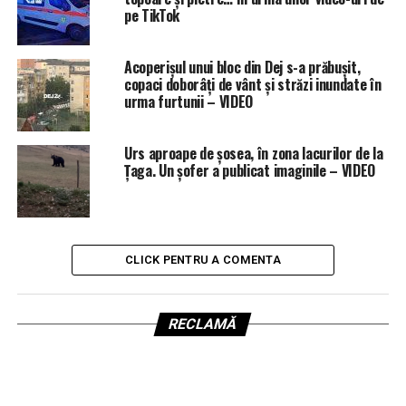
pe TikTok
Acoperișul unui bloc din Dej s-a prăbușit,
copaci doborâți de vânt și străzi inundate în
urma furtunii – VIDEO
Urs aproape de șosea, în zona lacurilor de la
Țaga. Un șofer a publicat imaginile – VIDEO
CLICK PENTRU A COMENTA
RECLAMĂ