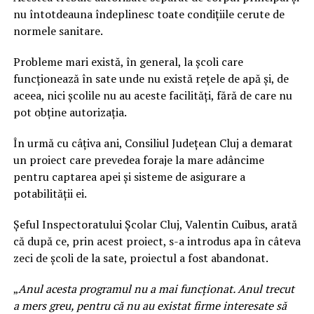
nu întotdeauna îndeplinesc toate condițiile cerute de
normele sanitare.
Probleme mari există, în general, la școli care
funcționează în sate unde nu există rețele de apă și, de
aceea, nici școlile nu au aceste facilități, fără de care nu
pot obține autorizația.
În urmă cu câțiva ani, Consiliul Județean Cluj a demarat
un proiect care prevedea foraje la mare adâncime
pentru captarea apei și sisteme de asigurare a
potabilității ei.
Șeful Inspectoratului Școlar Cluj, Valentin Cuibus, arată
că după ce, prin acest proiect, s-a introdus apa în câteva
zeci de școli de la sate, proiectul a fost abandonat.
„
Anul acesta programul nu a mai funcționat. Anul trecut
a mers greu, pentru că nu au existat firme interesate să