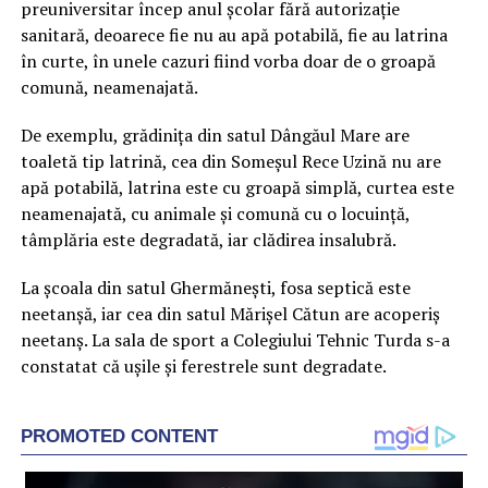
preuniversitar încep anul şcolar fără autorizaţie
sanitară, deoarece fie nu au apă potabilă, fie au latrina
în curte, în unele cazuri fiind vorba doar de o groapă
comună, neamenajată.
De exemplu, grădiniţa din satul Dângăul Mare are
toaletă tip latrină, cea din Someşul Rece Uzină nu are
apă potabilă, latrina este cu groapă simplă, curtea este
neamenajată, cu animale şi comună cu o locuinţă,
tâmplăria este degradată, iar clădirea insalubră.
La şcoala din satul Ghermăneşti, fosa septică este
neetanşă, iar cea din satul Mărişel Cătun are acoperiş
neetanş. La sala de sport a Colegiului Tehnic Turda s-a
constatat că uşile şi ferestrele sunt degradate.