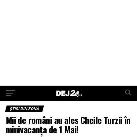
ŞTIRI DIN ZONĂ
Mii de români au ales Cheile Turzii în
minivacanța de 1 Mai!