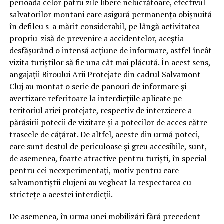
perioada celor patru zile libere nelucrătoare, efectivul
salvatorilor montani care asigură permanența obișnuită
în defileu s-a mărit considerabil, pe lângă activitatea
propriu-zisă de prevenire a accidentelor, aceștia
desfășurând o intensă acțiune de informare, astfel încât
vizita turiștilor să fie una cât mai plăcută. În acest sens,
angajații Biroului Arii Protejate din cadrul Salvamont
Cluj au montat o serie de panouri de informare și
avertizare referitoare la interdicțiile aplicate pe
teritoriul ariei protejate, respectiv de interzicere a
părăsirii potecii de vizitare și a potecilor de acces către
traseele de cățărat. De altfel, aceste din urmă poteci,
care sunt destul de periculoase și greu accesibile, sunt,
de asemenea, foarte atractive pentru turiști, în special
pentru cei neexperimentați, motiv pentru care
salvamontiștii clujeni au vegheat la respectarea cu
strictețe a acestei interdicții.
De asemenea, în urma unei mobilizări fără precedent