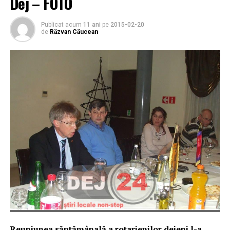
Dej – FOTO
Publicat acum
11 ani
pe
2015-02-20
de
Răzvan Căucean
Reuniunea săptămânală a rotarienilor dejeni l-a