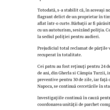
Totodată, s-a stabilit că, în aceeaşi n
flagrant delict de un proprietar în ti
aflat într-o curte. Bărbaţii ar fi părăs
cu un autoturism, sesizând poliţia. Cei
la sediul poliţiei pentru audieri.
Prejudiciul total reclamat de părţile 
recuperat în totalitate.
Cei patru au fost reţinuţi pentru 24 d
de ani, din Gherla si Câmpia Turzii, 
preventive pentru 30 de zile, iar faţă d
Napoca, se continuă cercetările în sta
Investigaţiile continuă în cauză pent
coordonarea unităţii de parchet com