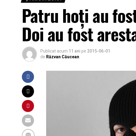
Patru hoți au fost
Doi au fost arest
Publicat acum
11 ani
pe
2015-06-01
de
Răzvan Căucean