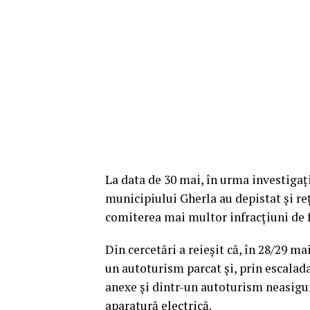
La data de 30 mai, în urma investigaţii
municipiului Gherla au depistat şi reţ
comiterea mai multor infracţiuni de fu
Din cercetări a reieşit că, în 28/29 mai
un autoturism parcat şi, prin escalada
anexe şi dintr-un autoturism neasigurat
aparatură electrică.