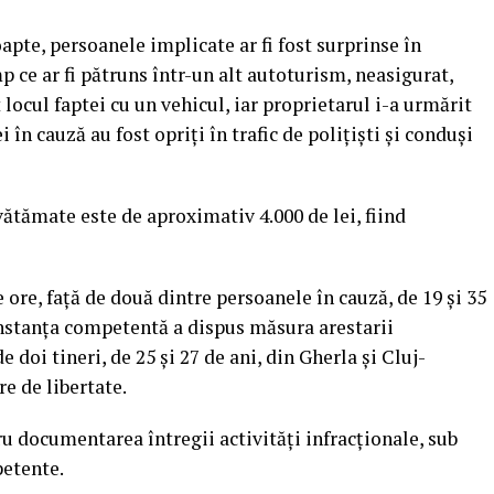
oapte, persoanele implicate ar fi fost surprinse în
mp ce ar fi pătruns într-un alt autoturism, neasigurat,
it locul faptei cu un vehicul, iar proprietarul i-a urmărit
 în cauză au fost opriţi în trafic de poliţişti şi conduşi
vătămate este de aproximativ 4.000 de lei, fiind
e ore, faţă de două dintre persoanele în cauză, de 19 şi 35
instanţa competentă a dispus măsura arestarii
e doi tineri, de 25 şi 27 de ani, din Gherla şi Cluj-
re de libertate.
ru documentarea întregii activităţi infracţionale, sub
petente.