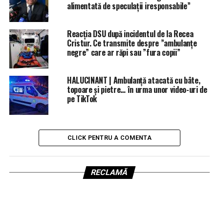
alimentată de speculații iresponsabile”
Reacția DSU după incidentul de la Recea
Cristur. Ce transmite despre ”ambulanțe
negre” care ar răpi sau ”fura copii”
HALUCINANT | Ambulanță atacată cu bâte,
topoare și pietre… în urma unor video-uri de
pe TikTok
CLICK PENTRU A COMENTA
RECLAMĂ