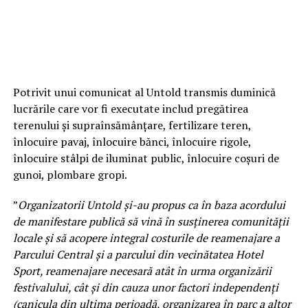
Potrivit unui comunicat al Untold transmis duminică
lucrările care vor fi executate includ pregătirea
terenului şi supraînsămânţare, fertilizare teren,
înlocuire pavaj, înlocuire bănci, înlocuire rigole,
înlocuire stâlpi de iluminat public, înlocuire coşuri de
gunoi, plombare gropi.
”
Organizatorii Untold şi-au propus ca în baza acordului
de manifestare publică să vină în susţinerea comunităţii
locale şi să acopere integral costurile de reamenajare a
Parcului Central şi a parcului din vecinătatea Hotel
Sport, reamenajare necesară atât în urma organizării
festivalului, cât şi din cauza unor factori independenţi
(canicula din ultima perioadă, organizarea în parc a altor