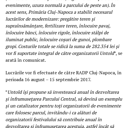
evenimente, uzura normală a parcului de peste an). În
acest sens, Primăria Cluj-Napoca a stabilit necesarul
lucrărilor de modernizare: pregătire teren şi
supraînsămânţare, fertilizare teren, înlocuire pavaj,
înlocuire bănci, înlocuire rigole, înlocuire stâlpi de
iluminat public, înlocuire coşuri de gunoi, plombare
gropi. Costurile totale se ridică la suma de 282.354 lei şi
vor fi suportate integral de către organizatorii Untold
”, se
arată în comunicat.
Lucrările vor fi efectuate de către RADP Cluj-Napoca, în
perioada 16 august – 15 septembrie 2017.
”
Untold îşi propune să investească anual în dezvoltarea
şi înfrumuseţarea Parcului Central, să devină un exemplu
şi un catalizator pentru toţi organizatorii de evenimente
care folosesc parcul, invitându-i ca alături de
organizatorii festivalului să contribuie anual în
dezvoltarea şi înfrumuseţarea acestuia, astfel încât să