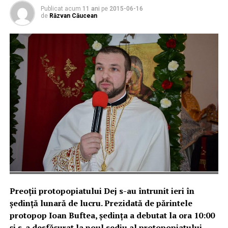
Publicat acum
11 ani
pe
2015-06-16
de
Răzvan Căucean
Preoții protopopiatului Dej s-au întrunit ieri în
ședință lunară de lucru. Prezidată de părintele
protopop Ioan Buftea, ședința a debutat la ora 10:00
și s-a desfășurat la noul sediu al protopopiatului.