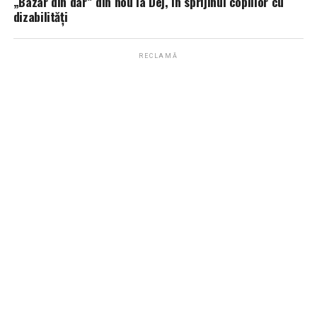
„Bazar din dar” din nou la Dej, în sprijinul copiilor cu
dizabilități
RECLAMĂ