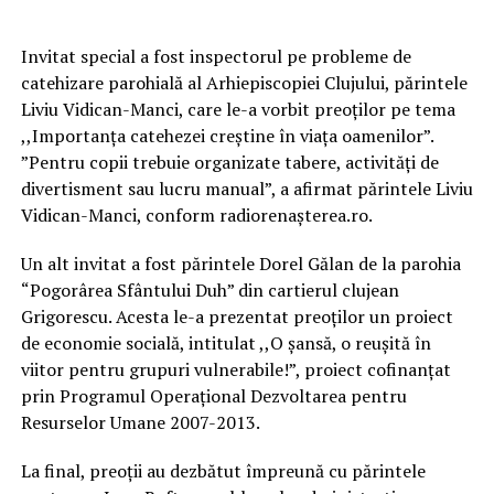
Invitat special a fost inspectorul pe probleme de
catehizare parohială al Arhiepiscopiei Clujului, părintele
Liviu Vidican-Manci, care le-a vorbit preoților pe tema
,,Importanța catehezei creștine în viața oamenilor”.
”Pentru copii trebuie organizate tabere, activități de
divertisment sau lucru manual”, a afirmat părintele Liviu
Vidican-Manci, conform radiorenașterea.ro.
Un alt invitat a fost părintele Dorel Gălan de la parohia
“Pogorârea Sfântului Duh” din cartierul clujean
Grigorescu. Acesta le-a prezentat preoților un proiect
de economie socială, intitulat ,,O șansă, o reușită în
viitor pentru grupuri vulnerabile!”, proiect cofinanțat
prin Programul Operațional Dezvoltarea pentru
Resurselor Umane 2007-2013.
La final, preoții au dezbătut împreună cu părintele