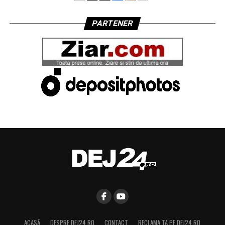
PARTENER
ACASĂ
DESPRE DEJ24.RO
CONTACT
RECLAMA TA PE DEJ24.RO