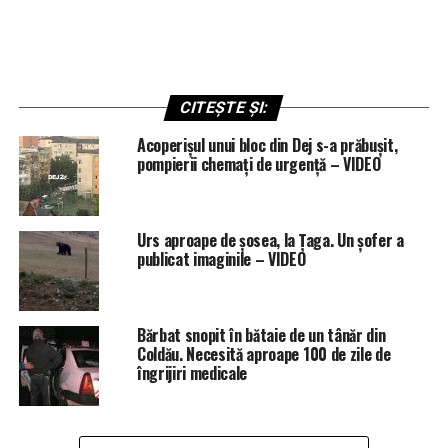
CITEȘTE ȘI:
Acoperișul unui bloc din Dej s-a prăbușit,
pompierii chemați de urgență – VIDEO
Urs aproape de șosea, la Țaga. Un șofer a
publicat imaginile – VIDEO
Bărbat snopit în bătaie de un tânăr din
Coldău. Necesită aproape 100 de zile de
îngrijiri medicale